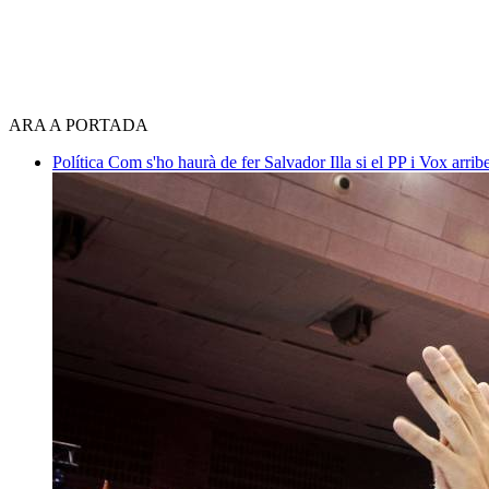
ARA A PORTADA
Política
Com s'ho haurà de fer Salvador Illa si el PP i Vox arri