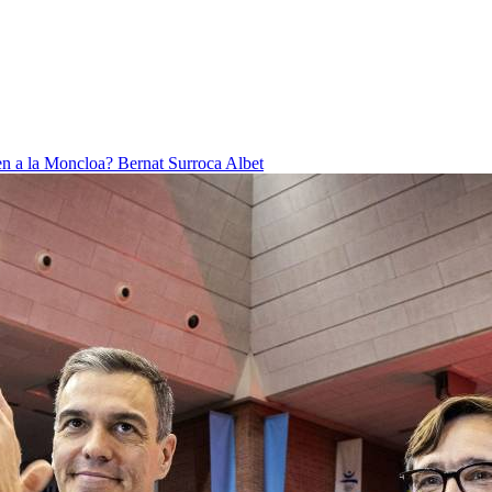
ben a la Moncloa?
Bernat Surroca Albet