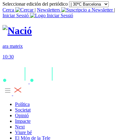
Seleccionar edición del periódico
Cerca
|
Newsletters
|
Iniciar Sessió
ara mateix
10:30
Política
Societat
Opinió
Impacte
Next
Viure bé
El Món de la Tele