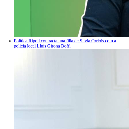
Política
Ripoll contracta una filla de Sílvia Orriols com a
policia local
Lluís Girona Boffi