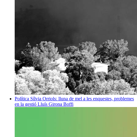
Política
Sílvia Orriols: lluna de mel a les enquestes, problemes
en la gestió
Lluís Girona Boffi