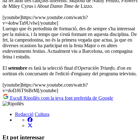
ha fet amb tres cançons diferents:
Mafiosa
de Nathy Peluso,
Flowers
de Miley Cyrus i
About Damn Time
de Lizzo.
[youtube]https://www.youtube.com/watch?
v=4obwTa9Uvlw[/youtube]
Luengo que és periodista de formació, des de sempre s'ha interessat
per la música, i fa temps que s'està formant en aquesta disciplina. De
fet, la camprodonina, no és la primera vegada que actua, ja que en
diverses ocasions ha participat en la festa Major o en altres
esdeveniments festius. Actualment viu a Barcelona, on compagina
feina i estudis.
El
setembre
es farà la selecció final d'
Operación Triunfo
, d'on en
sortiran els concursants de l'edició d'enguany del programa televisiu.
[youtube]https://www.youtube.com/watch?
v=doDJ6T9sBrM[/youtube]
Escull Ripollès com la teva font preferida de Google
Redacció
Cultura
Et pot interessar