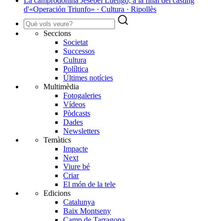
La camprodonina Jesebel Luengo, a la final del càsting
d'«Operación Triunfo» · Cultura · Ripollès
Seccions
Societat
Successos
Cultura
Políltica
Últimes notícies
Multimèdia
Fotogaleries
Vídeos
Pòdcasts
Dades
Newsletters
Temàtics
Impacte
Next
Viure bé
Criar
El món de la tele
Edicions
Catalunya
Baix Montseny
Camp de Tarragona