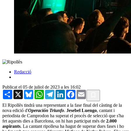
Redacció
Publicat el 05 de juliol de 2023 a les 16:02
Share
X
Bluesky
WhatsApp
Telegram
LinkedIn
Facebook
Email
El Ripollès tindrà una representant a la fase final del càsting de la
nova edició d'
Operación Triunfo
.
Jesebel Luengo
, cantant i
periodista de Camprodon ha superat el procés de selecció que s'ha
fet aquests dies a Barcelona, on hi han participat més de
2.000
aspirants
. La cantant ripollesa ha hagut de superar dues fases i ho