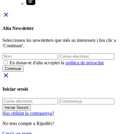
close
Alta Newsletter
Seleccioneu les newsletters que més us interessen i feu clic a
'Continuar'.
En donar-te d'alta acceptes la
política de privacitat
.
Continuar
close
Iniciar sessió
Iniciar Sessió
Has oblidat la contrasenya?
No tens compte a Ripollès?
Crea'n un gratis