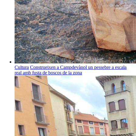
Cultura
Construeixen a Campdevànol un pessebre a escala
real amb fusta de boscos de la zona