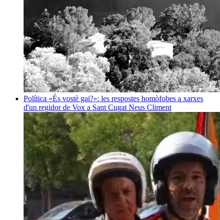
Política
«És vostè gai?»: les respostes homòfobes a xarxes
d'un regidor de Vox a Sant Cugat
Neus Climent