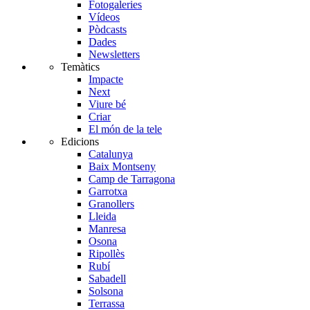
Fotogaleries
Vídeos
Pòdcasts
Dades
Newsletters
Temàtics
Impacte
Next
Viure bé
Criar
El món de la tele
Edicions
Catalunya
Baix Montseny
Camp de Tarragona
Garrotxa
Granollers
Lleida
Manresa
Osona
Ripollès
Rubí
Sabadell
Solsona
Terrassa