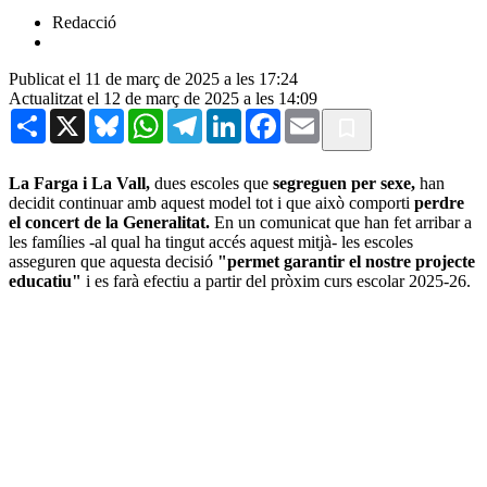
Redacció
Publicat el 11 de març de 2025 a les 17:24
Actualitzat el 12 de març de 2025 a les 14:09
Share
X
Bluesky
WhatsApp
Telegram
LinkedIn
Facebook
Email
La Farga i La Vall,
dues escoles que
segreguen per sexe,
han
decidit continuar amb aquest model tot i que això comporti
perdre
el concert de la Generalitat.
En un comunicat que han fet arribar a
les famílies -al qual ha tingut accés aquest mitjà- les escoles
asseguren que aquesta decisió
"permet garantir el nostre projecte
educatiu"
i es farà efectiu a partir del pròxim curs escolar 2025-26.