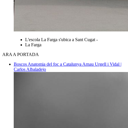
L'escola La Farga s'ubica a Sant Cugat -
La Farga
ARA A PORTADA
Boscos
Anatomia del foc a Catalunya
Arnau Urgell i Vidal |
Carlos Albaladejo