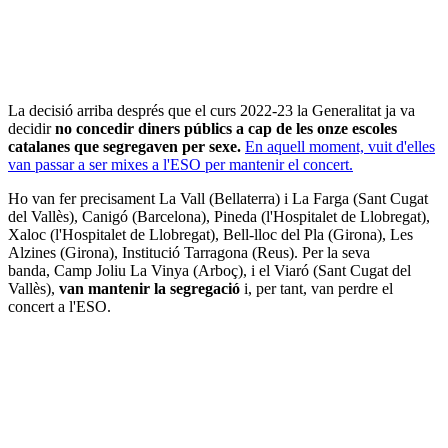
La decisió arriba després que el curs 2022-23 la Generalitat ja va
decidir
no concedir diners públics a cap de les onze escoles
catalanes que segregaven per sexe.
En aquell moment, vuit d'elles
van passar a ser mixes a l'ESO per mantenir el concert.
Ho van fer precisament La Vall (Bellaterra) i La Farga (Sant Cugat
del Vallès), Canigó (Barcelona), Pineda (l'Hospitalet de Llobregat),
Xaloc (l'Hospitalet de Llobregat), Bell-lloc del Pla (Girona), Les
Alzines (Girona), Institució Tarragona (Reus). Per la seva
banda, Camp Joliu La Vinya (Arboç), i el Viaró (Sant Cugat del
Vallès),
van mantenir la segregació
i, per tant, van perdre el
concert a l'ESO.