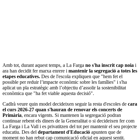
Amb tot, durant aquest temps, a La Farga
no s'ha inscrit cap noia
i
ara han decidit fer marxa enrere i
mantenir la segregació a totes les
etapes educatives.
Des de l'escola expliquen que "hem fet el
possible per reduir l’impacte econòmic sobre les famílies" i s'ha
aplicat un pla estratègic amb l’objectiu d’assolir la sostenibilitat
econòmica que "ha fet viable aquesta decisió".
Cadlrà veure quin model decideixen seguir la resta d'escoles de
cara
el curs 2026-27 quan s'hauran de renovar els concerts de
Primària
, encara vigents. Si mantenen la segregació podran
continuar rebent els diners de la Generalitat o si decideixen fer com
La Farga i La Vall i es privatitzen del tot per mantenir el seu projecte
educatiu. Des del
departament d'Educació
apunten que de
moment no han rebut cap comunicació oficial en aquest sentit.