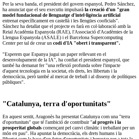
Per la seva banda, el president del govern espanyol, Pedro Sánchez,
ha anunciat que el seu executiu impulsarà
la creació d'un "gran
model fundacional de llenguatge d'intel·ligència artificial
entrenat específicament en castellà i les llengües cooficials".
Sánchez ha detallat que el projecte es farà en col·laboració amb la
Reial Acadèmia Espanyola (RAE), l'Associació d'Acadèmies de la
Llengua Espanyola (ASALE) i el Barcelona Supercomputing
Center per tal de crear un
codi d'IA "obert i transparent".
"Esperem que Espanya jugui un paper rellevant en el
desenvolupament de la IA", ha confiat el president espanyol, que
també ha demanat fer "una reflexió profunda sobre l'impacte
d'aquest tecnologia en la societat, els drets, les llibertats i la
democràcia, però també al mercat de treball i al disseny de polítiques
públiques".
"Catalunya, terra d'oportunitats"
En aquest sentit, Aragonès ha presentat Catalunya com una "terra
d'oportunitats" que té l'ambició de contribuir "
al progrés i la
prosperitat globals
començant pel canvi climàtic i treballant per un
món en pau". Ha apuntat la democràcia, els drets humans i la
llibertat com la base d'un futur d'oportunitats i benestar per a tota la