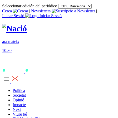
Seleccionar edición del periódico
Cerca
|
Newsletters
|
Iniciar Sessió
ara mateix
10:30
Política
Societat
Opinió
Impacte
Next
Viure bé