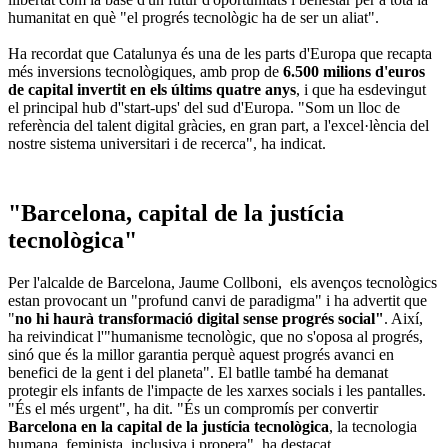
humanitat en què "el progrés tecnològic ha de ser un aliat".
Ha recordat que Catalunya és una de les parts d'Europa que recapta
més inversions tecnològiques, amb prop de
6.500 milions d'euros
de capital invertit en els últims quatre anys
, i que ha esdevingut
el principal hub d''start-ups' del sud d'Europa. "Som un lloc de
referència del talent digital gràcies, en gran part, a l'excel·lència del
nostre sistema universitari i de recerca", ha indicat.
"Barcelona, capital de la justícia
tecnològica"
Per l'alcalde de Barcelona, Jaume Collboni, els avenços tecnològics
estan provocant un "profund canvi de paradigma" i ha advertit que
"
no hi haurà transformació digital sense progrés social"
. Així,
ha reivindicat l'"humanisme tecnològic, que no s'oposa al progrés,
sinó que és la millor garantia perquè aquest progrés avanci en
benefici de la gent i del planeta". El batlle també ha demanat
protegir els infants de l'impacte de les xarxes socials i les pantalles.
"És el més urgent", ha dit. "És un compromís per convertir
Barcelona en la capital de la justícia tecnològica
, la tecnologia
humana, feminista, inclusiva i propera", ha destacat.