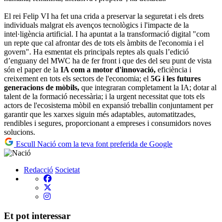
El rei Felip VI ha fet una crida a preservar la seguretat i els drets
individuals malgrat els avenços tecnològics i l'impacte de la
intel·ligència artificial. I ha apuntat a la transformació digital "com
un repte que cal afrontar des de tots els àmbits de l'economia i el
govern". Ha esmentat els principals reptes als quals l’edició
d’enguany del MWC ha de fer front i que des del seu punt de vista
són el paper de la
IA com a motor d'innovació,
eficiència i
creixement en tots els sectors de l'economia; el
5G i les futures
generacions de mòbils,
que integraran completament la IA; dotar al
talent de la formació necessària; i la urgent necessitat que tots els
actors de l'ecosistema mòbil en expansió treballin conjuntament per
garantir que les xarxes siguin més adaptables, automatitzades,
rendibles i segures, proporcionant a empreses i consumidors noves
solucions.
Escull Nació com la teva font preferida de Google
Redacció
Societat
Et pot interessar