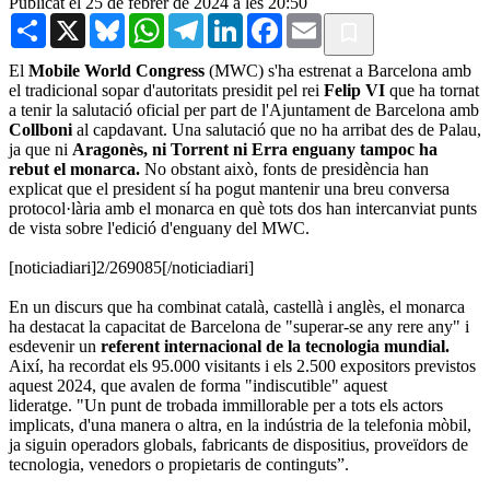
Publicat el 25 de febrer de 2024 a les 20:50
Share
X
Bluesky
WhatsApp
Telegram
LinkedIn
Facebook
Email
El
Mobile World Congress
(MWC) s'ha estrenat a Barcelona amb
el tradicional sopar d'autoritats presidit pel rei
Felip VI
que ha tornat
a tenir la salutació oficial per part de l'Ajuntament de Barcelona amb
Collboni
al capdavant. Una salutació que no ha arribat des de Palau,
ja que ni
Aragonès, ni Torrent ni Erra enguany tampoc ha
rebut el monarca.
No obstant això, fonts de presidència han
explicat que el president sí ha pogut mantenir una breu conversa
protocol·lària amb el monarca en què tots dos han intercanviat punts
de vista sobre l'edició d'enguany del MWC.
[noticiadiari]2/269085[/noticiadiari]
En un discurs que ha combinat català, castellà i anglès, el monarca
ha destacat la capacitat de Barcelona de "superar-se any rere any" i
esdevenir un
referent internacional de la tecnologia mundial.
Així, ha recordat els 95.000 visitants i els 2.500 expositors previstos
aquest 2024, que avalen de forma "indiscutible" aquest
lideratge. "Un punt de trobada immillorable per a tots els actors
implicats, d'una manera o altra, en la indústria de la telefonia mòbil,
ja siguin operadors globals, fabricants de dispositius, proveïdors de
tecnologia, venedors o propietaris de continguts”.