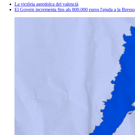
La victòria agredolça del valencià
El Govern incrementa fins als 800.000 euros l'ajuda a la Bresso