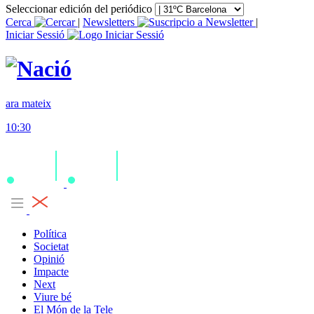
Seleccionar edición del periódico
Cerca
|
Newsletters
|
Iniciar Sessió
ara mateix
10:30
Política
Societat
Opinió
Impacte
Next
Viure bé
El Món de la Tele