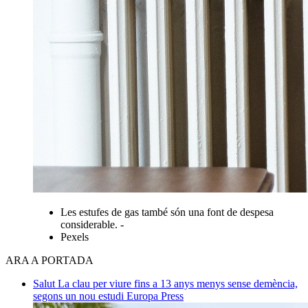
Les estufes de gas també són una font de despesa
considerable. -
Pexels
ARA A PORTADA
Salut
La clau per viure fins a 13 anys menys sense demència,
segons un nou estudi
Europa Press