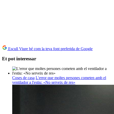
Escull Viure bé com la teva font preferida de Google
Et pot interessar
Coses de casa
L'error que moltes persones cometen amb el
ventilador a l'estiu: «No serveix de res»