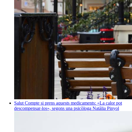
Salut
Compte si prens aquests medicaments: «La calor pot
descompensar-los», segons una psicòloga
Natàlia Pinyol