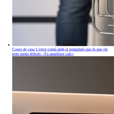
Coses de casa
L'error comú amb el rentaplats que fa que els
gots surtin tèrbols: «Fa aparèixer calç»