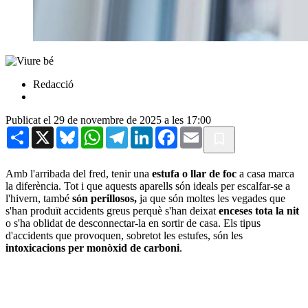
Redacció
Publicat el 29 de novembre de 2025 a les 17:00
Share
X
Bluesky
WhatsApp
Telegram
LinkedIn
Facebook
Email
Amb l'arribada del fred, tenir una
estufa o llar de foc
a casa marca
la diferència. Tot i que aquests aparells són ideals per escalfar-se a
l'hivern, també
són perillosos,
ja que són moltes les vegades que
s'han produït accidents greus perquè s'han deixat
enceses tota la nit
o s'ha oblidat de desconnectar-la en sortir de casa. Els tipus
d'accidents que provoquen, sobretot les estufes, són les
intoxicacions per monòxid de carboni
.