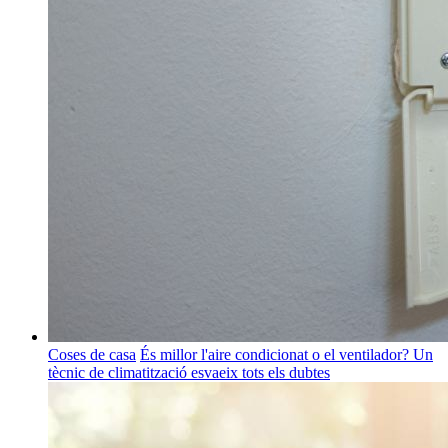
Coses de casa
És millor l'aire condicionat o el ventilador? Un
tècnic de climatització esvaeix tots els dubtes