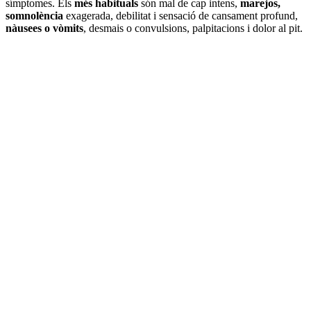
símptomes. Els
més habituals
són mal de cap intens,
marejos,
somnolència
exagerada, debilitat i sensació de cansament profund,
nàusees o vòmits
, desmais o convulsions, palpitacions i dolor al pit.