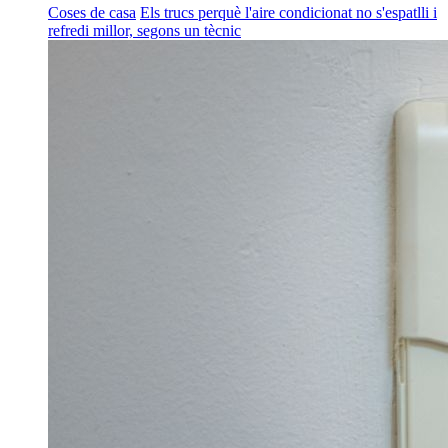
Coses de casa
Els trucs perquè l'aire condicionat no s'espatlli i
refredi millor, segons un tècnic