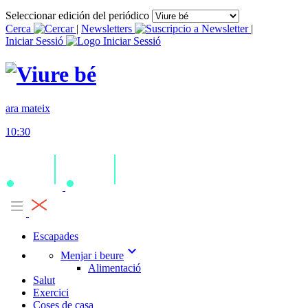
Seleccionar edición del periódico
Cerca
|
Newsletters
|
Iniciar Sessió
ara mateix
10:30
Escapades
expand_more
Menjar i beure
Alimentació
Salut
Exercici
Coses de casa