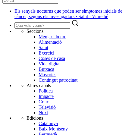
Els senyals nocturns que poden ser símptomes inicials de
càncer, segons els investigadors · Salut · Viure bé
Seccions
Menjar i beure
Alimentació
Salut
Exercici
Coses de casa
Vida digital
Butxaca
Mascotes
Contingut patrocinat
Altres canals
Política
Impacte
Criar
Televisió
Next
Edicions
Catalunya
Baix Montseny
Berguedà