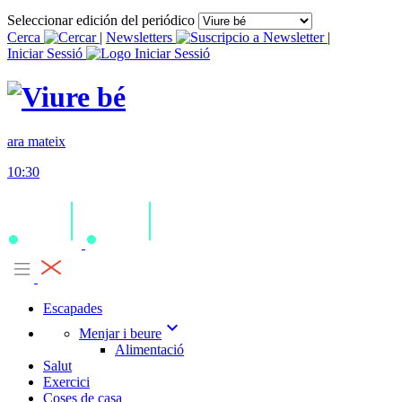
Seleccionar edición del periódico
Cerca
|
Newsletters
|
Iniciar Sessió
ara mateix
10:30
Escapades
expand_more
Menjar i beure
Alimentació
Salut
Exercici
Coses de casa