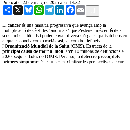
Publicat el 23 de març de 2025 a les 14:32
Share
X
Bluesky
WhatsApp
Telegram
LinkedIn
Facebook
Email
El
càncer
és una malaltia progressiva que avança amb la
multiplicació de cèl·lules "anormals" que s'estenen més enllà dels
seus límits habituals i poden envair diversos òrgans i parts del cos en
el que es coneix com a
metàstasi
, tal com ho defineix
l'
Organització Mundial de la Salut (OMS)
. Es tracta de la
principal causa de mort al món
, amb 10 milions de defuncions el
2020, segons dades de l'OMS. Per això, la
detecció precoç dels
primers símptomes
és clau per maximitzar les perspectives de cura.