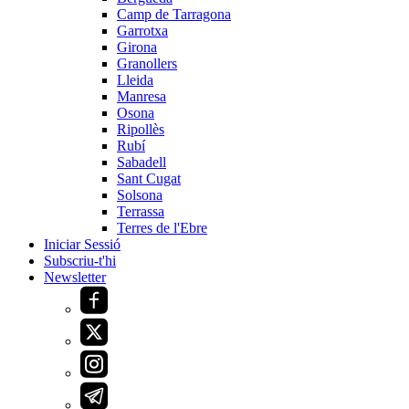
Camp de Tarragona
Garrotxa
Girona
Granollers
Lleida
Manresa
Osona
Ripollès
Rubí
Sabadell
Sant Cugat
Solsona
Terrassa
Terres de l'Ebre
Iniciar Sessió
Subscriu-t'hi
Newsletter