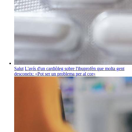
Salut
L'avís d'un cardiòleg sobre l'ibuprofèn que molta gent
desconeix: «Pot ser un problema per al cor»