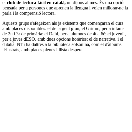
el
club de lectura fàcil en català,
un dijous al mes. És una opció
pensada per a persones que aprenen la llengua i volen millorar-ne la
parla i la comprensió lectora.
Aquests grups s'afegeixen als ja existents que començaran el curs
amb places disponibles: el de la gent gran; el Grimm, per a infants
de 2n i 3r de primària; el Dahl, per a alumnes de 4t a 6è; el juvenil,
per a joves dESO, amb dues opcions horàries; el de narrativa, i el
d'italià. N'hi ha daltres a la biblioteca solsonina, com el d'àlbums
il·lustrats, amb places plenes i llista despera.