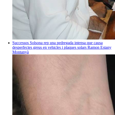
Successos
Solsona rep una pedregada intensa que causa
desperfectes greus en vehicles i plaques solars
Ramon Estany
Montanyà