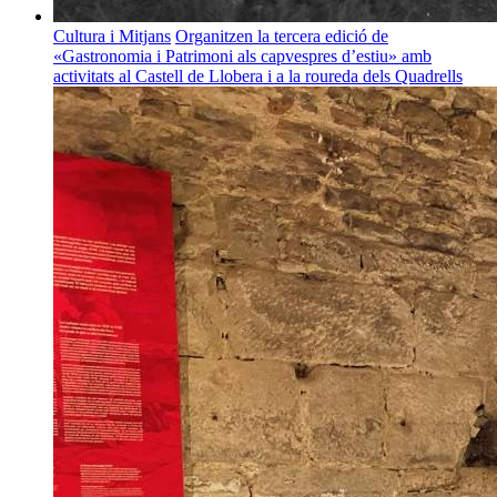
Cultura i Mitjans
Organitzen la tercera edició de
«Gastronomia i Patrimoni als capvespres d’estiu» amb
activitats al Castell de Llobera i a la roureda dels Quadrells