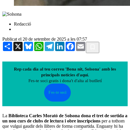
Redacció
Publicat el 20 de setembre de 2025 a les 07:57
Share
X
Bluesky
WhatsApp
Telegram
LinkedIn
Facebook
Email
Rep cada dia al teu correu 'Bona nit, Solsona' amb les
principals notícies d'aquí.
Fes-te soci gratis i dona't d'alta al butlletí
Fes-te soci
La
Biblioteca Carles Morató de Solsona dona el tret de sortida a
un nou curs de clubs de lectura i obre inscripcions
per a tothom
que vulgui gaudir dels llibres de forma compartida. Enguany hi ha