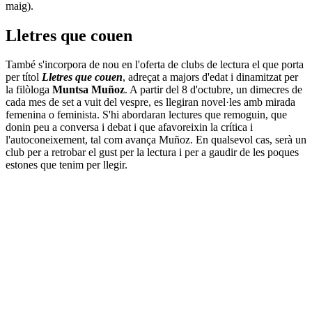
maig).
Lletres que couen
També s'incorpora de nou en l'oferta de clubs de lectura el que porta
per títol
Lletres que couen
, adreçat a majors d'edat i dinamitzat per
la filòloga
Muntsa Muñoz
. A partir del 8 d'octubre, un dimecres de
cada mes de set a vuit del vespre, es llegiran novel·les amb mirada
femenina o feminista. S'hi abordaran lectures que remoguin, que
donin peu a conversa i debat i que afavoreixin la crítica i
l'autoconeixement, tal com avança Muñoz. En qualsevol cas, serà un
club per a retrobar el gust per la lectura i per a gaudir de les poques
estones que tenim per llegir.