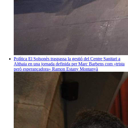
Política
El Solsonès traspassa la gestió del Centre Sanitari a
Althaia en una jornada definida per Marc Barbens com «trista
però esperançadora»
Ramon Estany Montanyà