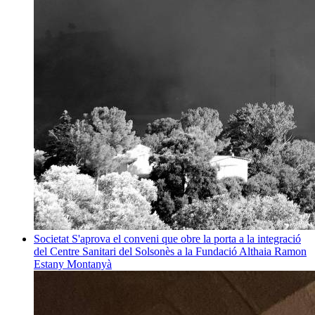
Societat
S'aprova el conveni que obre la porta a la integració
del Centre Sanitari del Solsonès a la Fundació Althaia
Ramon
Estany Montanyà