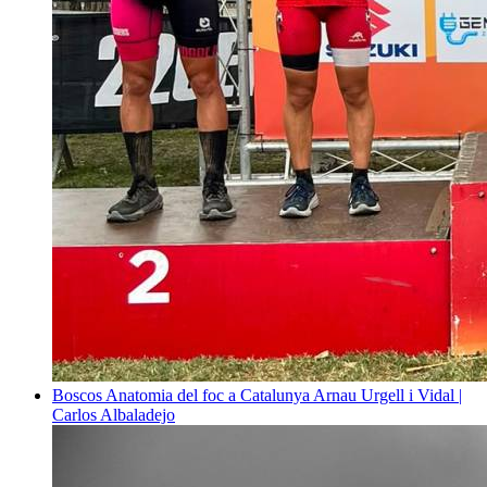
Boscos
Anatomia del foc a Catalunya
Arnau Urgell i Vidal |
Carlos Albaladejo