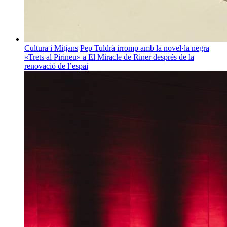
Cultura i Mitjans
Pep Tuldrà irromp amb la novel·la negra
«Trets al Pirineu» a El Miracle de Riner després de la
renovació de l’espai