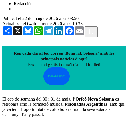
Redacció
Publicat el 22 de maig de 2026 a les 08:50
Actualitzat el 04 de juny de 2026 a les 19:33
Share
X
Bluesky
WhatsApp
Telegram
LinkedIn
Facebook
Email
Rep cada dia al teu correu 'Bona nit, Solsona' amb les
principals notícies d'aquí.
Fes-te soci gratis i dona't d'alta al butlletí
Fes-te soci
El cap de setmana del 30 i 31 de maig, l’
Orfeó
Nova Solsona
es
retrobarà amb la formació musical
Pinceladas Argentinas
, amb qui
ja va tenir l’oportunitat de col·laborar durant la seva estada a
Catalunya l’any passat.