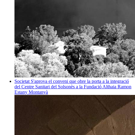
Societat
S'aprova el conveni que obre la porta a la integració
del Centre Sanitari del Solsonès a la Fundació Althaia
Ramon
Estany Montanyà