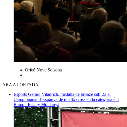
Orfeó Nova Solsona
ARA A PORTADA
Esports
Gerard Viladrich, medalla de bronze sub-23 al
Campionanat d’Espanya de duatló cross en la categoria èlit
Ramon Estany Montanyà