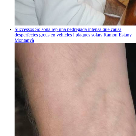
Successos
Solsona rep una pedregada intensa que causa
desperfectes greus en vehicles i plaques solars
Ramon Estany
Montanyà