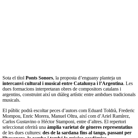
Sota el títol
Ponts Sonors
, la proposta d’enguany planteja un
intercanvi cultural i musical entre Catalunya i l’Argentina
. Les
dues formacions interpretaran obres de compositors catalans i
argentins, construint així un diàleg artístic entre ambdues tradicionals
musicals.
El públic podrà escoltar peces d’autors com Eduard Toldrà, Frederic
Mompou, Enric Morera, Manuel Oltra, així com d’Ariel Ramírez,
Carlos Gustavino o Héctor Stamponi, entre d’altres. El repertori
seleccionat oferirà una
àmplia varietat de gèneres representatius
de les dues cultures:
des de la sardana fins al tango, passant per