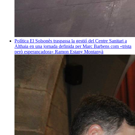
Política
El Solsonès traspassa la gestió del Centre Sanitari a
Althaia en una jornada definida per Marc Barbens com «trista
però esperançadora»
Ramon Estany Montanyà