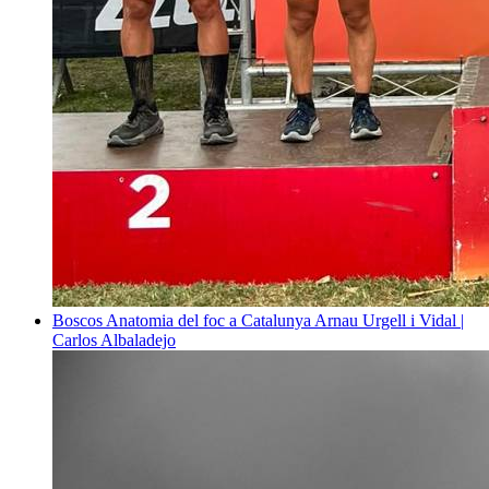
Boscos
Anatomia del foc a Catalunya
Arnau Urgell i Vidal |
Carlos Albaladejo