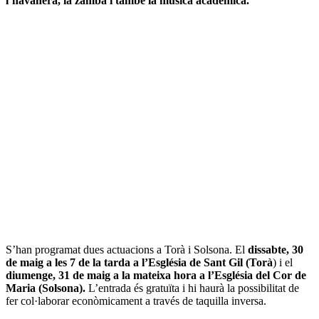
l’havanera, la zamba i també la música acadèmica.
S’han programat dues actuacions a Torà i Solsona. El
dissabte, 30
de maig a les 7 de la tarda a l’Església de Sant Gil (Torà
) i el
diumenge, 31 de maig a la mateixa hora a l’Església del Cor de
Maria (Solsona).
L’entrada és gratuïta i hi haurà la possibilitat de
fer col·laborar econòmicament a través de taquilla inversa.