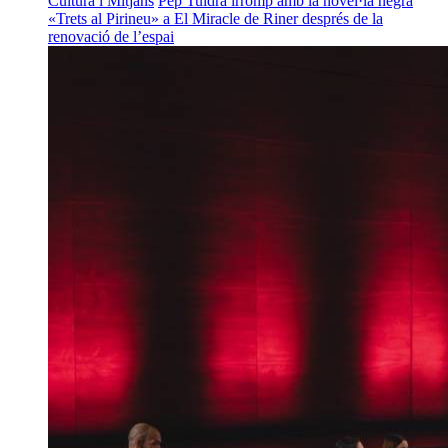
Cultura i Mitjans
Pep Tuldrà irromp amb la novel·la negra
«Trets al Pirineu» a El Miracle de Riner després de la
renovació de l’espai