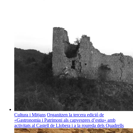
Cultura i Mitjans
Organitzen la tercera edició de
«Gastronomia i Patrimoni als capvespres d’estiu» amb
activitats al Castell de Llobera i a la roureda dels Quadrells