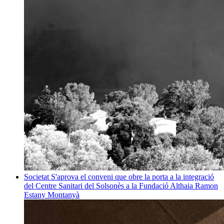
Societat
S'aprova el conveni que obre la porta a la integració
del Centre Sanitari del Solsonès a la Fundació Althaia
Ramon
Estany Montanyà