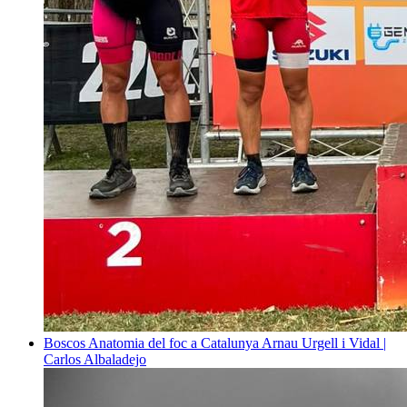
Boscos
Anatomia del foc a Catalunya
Arnau Urgell i Vidal |
Carlos Albaladejo