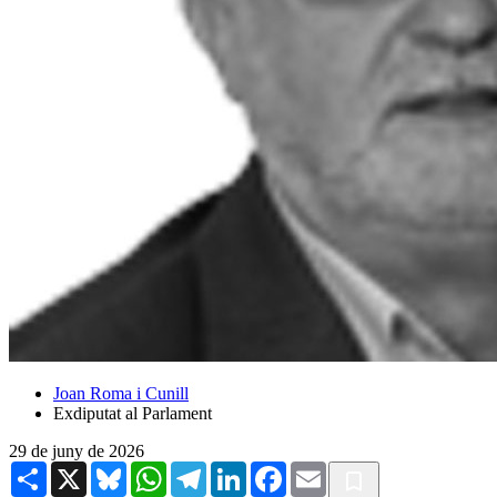
Joan Roma i Cunill
Exdiputat al Parlament
29 de juny de 2026
Share
X
Bluesky
WhatsApp
Telegram
LinkedIn
Facebook
Email