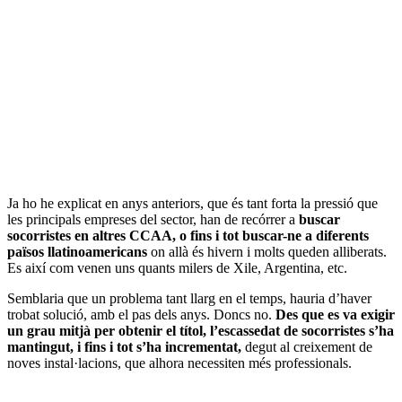
Ja ho he explicat en anys anteriors, que és tant forta la pressió que
les principals empreses del sector, han de recórrer a
buscar
socorristes en altres CCAA, o fins i tot buscar-ne a diferents
països llatinoamericans
on allà és hivern i molts queden alliberats.
Es així com venen uns quants milers de Xile, Argentina, etc.
Semblaria que un problema tant llarg en el temps, hauria d’haver
trobat solució, amb el pas dels anys. Doncs no.
Des que es va exigir
un grau mitjà per obtenir el títol, l’escassedat de socorristes s’ha
mantingut, i fins i tot s’ha incrementat,
degut al creixement de
noves instal·lacions, que alhora necessiten més professionals.