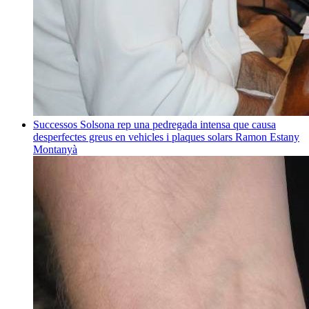
Successos
Solsona rep una pedregada intensa que causa
desperfectes greus en vehicles i plaques solars
Ramon Estany
Montanyà