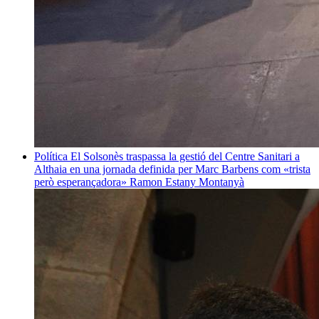
Política
El Solsonès traspassa la gestió del Centre Sanitari a
Althaia en una jornada definida per Marc Barbens com «trista
però esperançadora»
Ramon Estany Montanyà