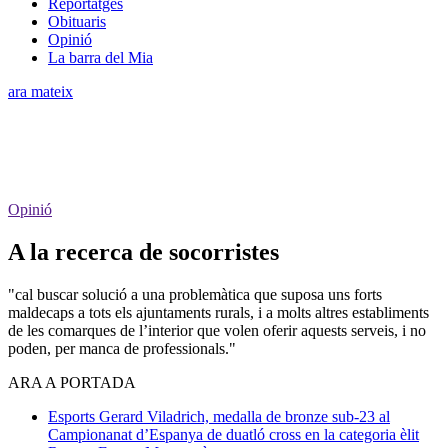
Reportatges
Obituaris
Opinió
La barra del Mia
ara mateix
Opinió
A la recerca de socorristes
"cal buscar solució a una problemàtica que suposa uns forts
maldecaps a tots els ajuntaments rurals, i a molts altres establiments
de les comarques de l’interior que volen oferir aquests serveis, i no
poden, per manca de professionals."
ARA A PORTADA
Esports
Gerard Viladrich, medalla de bronze sub-23 al
Campionanat d’Espanya de duatló cross en la categoria èlit