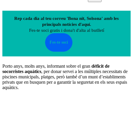
Rep cada dia al teu correu 'Bona nit, Solsona' amb les
principals notícies d'aquí.
Fes-te soci gratis i dona't d'alta al butlletí
Fes-te soci
Porto anys, molts anys, informant sobre el gran
dèficit de
socorristes aquàtics
, per donar servei a les múltiples necessitats de
piscines municipals, platges, però també d’un munt d’establiments
privats que en busquen per a garantir la seguretat en els seus espais
aquàtics.