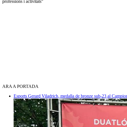
professions i activitats"
ARA A PORTADA
Esports
Gerard Viladrich, medalla de bronze sub-23 al Campiona