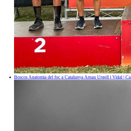
Boscos
Anatomia del foc a Catalunya
Arnau Urgell i Vidal | Ca