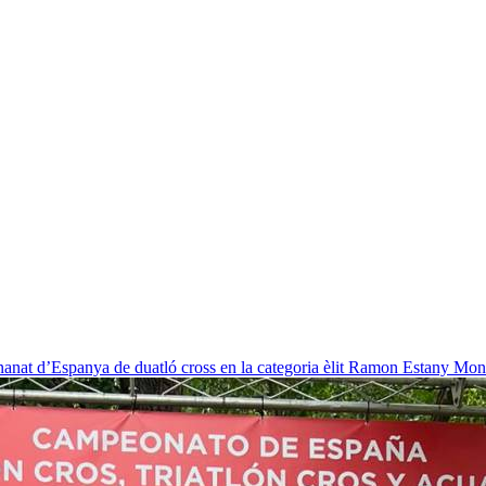
nat d’Espanya de duatló cross en la categoria èlit
Ramon Estany Mon