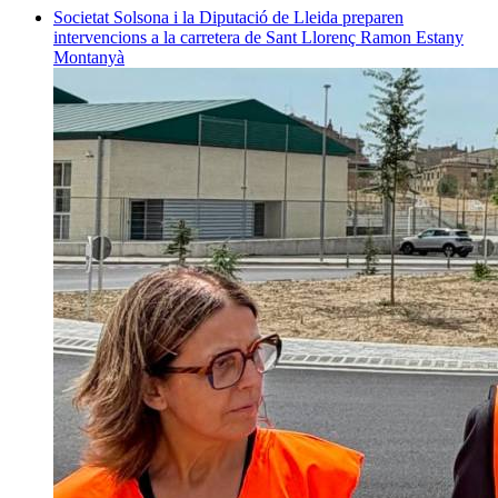
Societat
Solsona i la Diputació de Lleida preparen
intervencions a la carretera de Sant Llorenç
Ramon Estany
Montanyà