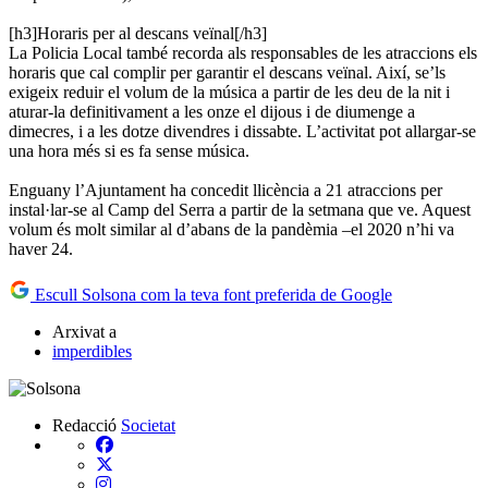
[h3]Horaris per al descans veïnal[/h3]
La Policia Local també recorda als responsables de les atraccions els
horaris que cal complir per garantir el descans veïnal. Així, se’ls
exigeix reduir el volum de la música a partir de les deu de la nit i
aturar-la definitivament a les onze el dijous i de diumenge a
dimecres, i a les dotze divendres i dissabte. L’activitat pot allargar-se
una hora més si es fa sense música.
Enguany l’Ajuntament ha concedit llicència a 21 atraccions per
instal·lar-se al Camp del Serra a partir de la setmana que ve. Aquest
volum és molt similar al d’abans de la pandèmia –el 2020 n’hi va
haver 24.
Escull Solsona com la teva font preferida de Google
Arxivat a
imperdibles
Redacció
Societat