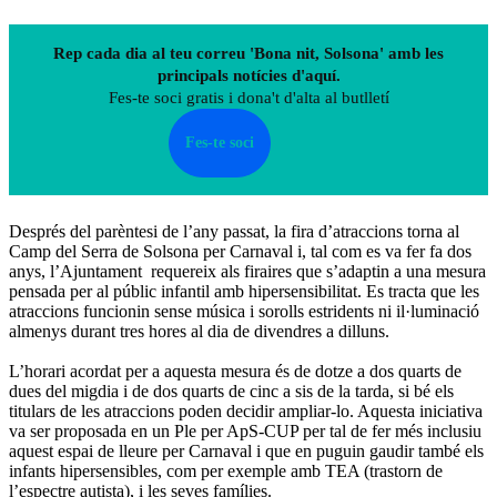
Rep cada dia al teu correu 'Bona nit, Solsona' amb les
principals notícies d'aquí.
Fes-te soci gratis i dona't d'alta al butlletí
Fes-te soci
Després del parèntesi de l’any passat, la fira d’atraccions torna al
Camp del Serra de Solsona per Carnaval i, tal com es va fer fa dos
anys, l’Ajuntament requereix als firaires que s’adaptin a una mesura
pensada per al públic infantil amb hipersensibilitat. Es tracta que les
atraccions funcionin sense música i sorolls estridents ni il·luminació
almenys durant tres hores al dia de divendres a dilluns.
L’horari acordat per a aquesta mesura és de dotze a dos quarts de
dues del migdia i de dos quarts de cinc a sis de la tarda, si bé els
titulars de les atraccions poden decidir ampliar-lo. Aquesta iniciativa
va ser proposada en un Ple per ApS-CUP per tal de fer més inclusiu
aquest espai de lleure per Carnaval i que en puguin gaudir també els
infants hipersensibles, com per exemple amb TEA (trastorn de
l’espectre autista), i les seves famílies.