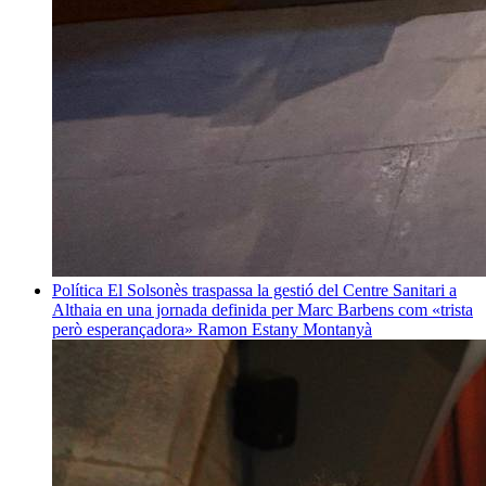
Política
El Solsonès traspassa la gestió del Centre Sanitari a
Althaia en una jornada definida per Marc Barbens com «trista
però esperançadora»
Ramon Estany Montanyà