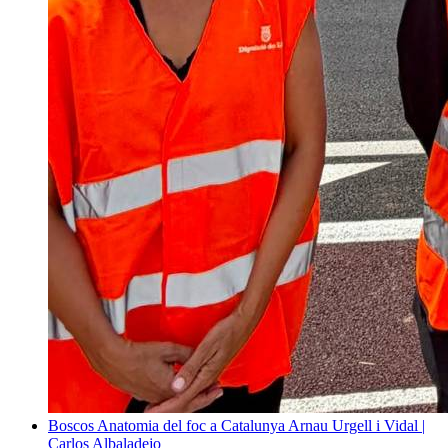
Boscos
Anatomia del foc a Catalunya
Arnau Urgell i Vidal |
Carlos Albaladejo