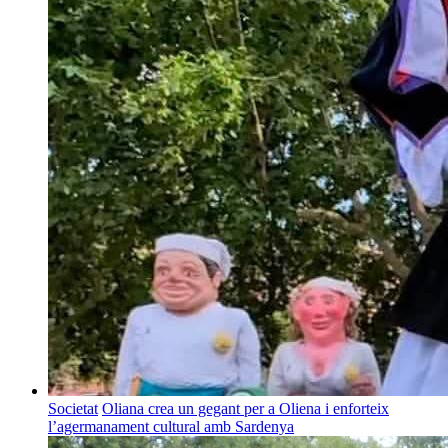
Societat
Oliana crea un gegant per a Oliena i enforteix
l’agermanament cultural amb Sardenya