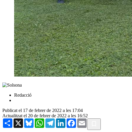
Redacció
Publicat el 17 de febrer de 2022 a les 17:04
Actualitzat el 20 de febrer de 2022 a les 16:52
Share
X
Bluesky
WhatsApp
Telegram
LinkedIn
Facebook
Email