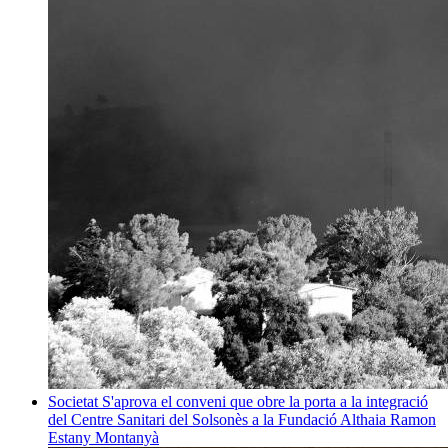
Societat
S'aprova el conveni que obre la porta a la integració
del Centre Sanitari del Solsonès a la Fundació Althaia
Ramon
Estany Montanyà