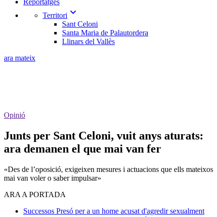
Reportatges
expand_more
Territori
Sant Celoni
Santa Maria de Palautordera
Llinars del Vallès
ara mateix
Opinió
Junts per Sant Celoni, vuit anys aturats:
ara demanen el que mai van fer
«Des de l’oposició, exigeixen mesures i actuacions que ells mateixos
mai van voler o saber impulsar»
ARA A PORTADA
Successos
Presó per a un home acusat d'agredir sexualment