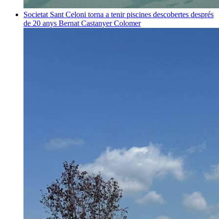
Societat
Sant Celoni torna a tenir piscines descobertes després
de 20 anys
Bernat Castanyer Colomer