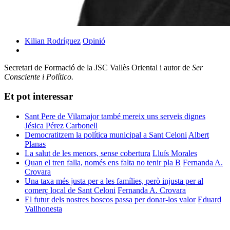
Kilian Rodríguez
Opinió
Secretari de Formació de la JSC Vallès Oriental i autor de
Ser
Consciente i Político.
Et pot interessar
Sant Pere de Vilamajor també mereix uns serveis dignes
Jésica Pérez Carbonell
Democratitzem la política municipal a Sant Celoni
Albert
Planas
La salut de les menors, sense cobertura
Lluís Morales
Quan el tren falla, només ens falta no tenir pla B
Fernanda A.
Crovara
Una taxa més justa per a les famílies, però injusta per al
comerç local de Sant Celoni
Fernanda A. Crovara
El futur dels nostres boscos passa per donar-los valor
Eduard
Vallhonesta