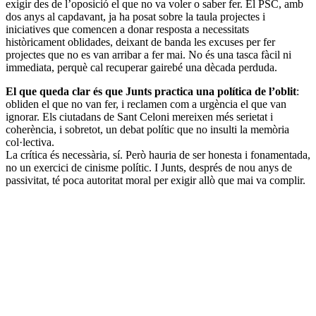
exigir des de l’oposició el que no va voler o saber fer. El PSC, amb
dos anys al capdavant, ja ha posat sobre la taula projectes i
iniciatives que comencen a donar resposta a necessitats
històricament oblidades, deixant de banda les excuses per fer
projectes que no es van arribar a fer mai. No és una tasca fàcil ni
immediata, perquè cal recuperar gairebé una dècada perduda.
El que queda clar és que Junts practica una política de l’oblit
:
obliden el que no van fer, i reclamen com a urgència el que van
ignorar. Els ciutadans de Sant Celoni mereixen més serietat i
coherència, i sobretot, un debat polític que no insulti la memòria
col·lectiva.
La crítica és necessària, sí. Però hauria de ser honesta i fonamentada,
no un exercici de cinisme polític. I Junts, després de nou anys de
passivitat, té poca autoritat moral per exigir allò que mai va complir.