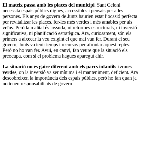
El mateix passa amb les places del municipi
, Sant Celoni
necessita espais públics dignes, accessibles i pensats per a les
persones. Els anys de govern de Junts haurien estat l’ocasió perfecta
per revitalitzar les places, fer-les més verdes i més amables per als
veïns. Però la realitat és tossuda, ni reformes estructurals, ni inversió
significativa, ni planificació estratègica. Ara, curiosament, són els
primers a aixecar la veu exigint el que mai van fer. Durant el seu
govern, Junts va tenir temps i recursos per afrontar aquest reptes.
Però no ho van fer. Avui, en canvi, fan veure que la situació els
preocupa, com si el problema hagués aparegut ahir.
La situació no és gaire diferent amb els parcs infantils i zones
verdes
, on la inversió va ser mínima i el manteniment, deficient. Ara
descobreixen la importància dels espais públics, però ho fan quan ja
no tenen responsabilitats de govern.