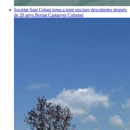
Societat
Sant Celoni torna a tenir piscines descobertes després
de 20 anys
Bernat Castanyer Colomer