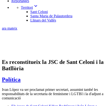
Reportatges
expand_more
Territori
Sant Celoni
Santa Maria de Palautordera
Llinars del Vallès
ara mateix
Es reconstitueix la JSC de Sant Celoni i la
Batllòria
Política
Ivan López va ser proclamat primer secretari, assumint també les
responsabilitats de la secretaria de feminisme i LGTBI i la d'adjunt a
comunicació