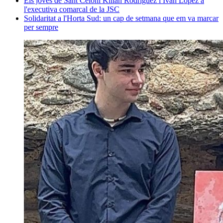
Els joves de Sant Celoni Kilian Rodríguez i Iván López a
l'executiva comarcal de la JSC
Solidaritat a l'Horta Sud: un cap de setmana que em va marcar
per sempre