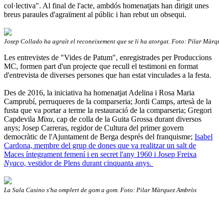
col·lectiva". Al final de l'acte, ambdós homenatjats han dirigit unes
breus paraules d'agraïment al públic i han rebut un obsequi.
Josep Collado ha agraït el reconeixement que se li ha atorgat. Foto: Pilar Màr
Les entrevistes de "Vides de Patum", enregistrades per Produccions
MC, formen part d'un projecte que recull el testimoni en format
d'entrevista de diverses persones que han estat vinculades a la festa.
Des de 2016, la iniciativa ha homenatjat Adelina i Rosa Maria
Camprubí, perruqueres de la comparseria; Jordi Camps, artesà de la
fusta que va portar a terme la restauració de la comparseria; Gregori
Capdevila
Mixu
, cap de colla de la Guita Grossa durant diversos
anys; Josep Carreras, regidor de Cultura del primer govern
democràtic de l'Ajuntament de Berga després del franquisme;
Isabel
Cardona, membre del grup de dones que va realitzar un salt de
Maces íntegrament femení i en secret l'any 1960 i Josep Freixa
Nyaco
,
vestidor de Plens durant cinquanta anys.
La Sala Casino s'ha omplert de gom a gom. Foto: Pilar Màrquez Ambròs