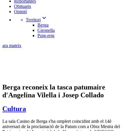
Reportatges
Obituaris
Opinió
expand_more
Territori
Berga
Gironella
Puig-reig
ara mateix
Berga reconeix la tasca patumaire
d'Angelina Vilella i Josep Collado
Cultura
La sala Casino de Berga s'ha omplert coincidint amb el 14è
aniversari de la proclamació de la Patum com a Obra Mestra del