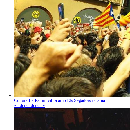
Cultura
La Patum vibra amb Els Segadors i clama
«independència»