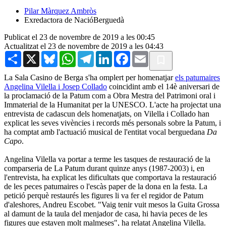
Pilar Màrquez Ambròs
Exredactora de NacióBerguedà
Publicat el 23 de novembre de 2019 a les 00:45
Actualitzat el 23 de novembre de 2019 a les 04:43
Share
X
Bluesky
WhatsApp
Telegram
LinkedIn
Facebook
Email
La Sala Casino de Berga s'ha omplert per homenatjar
els patumaires
Angelina Vilella i Josep Collado
coincidint amb el 14è aniversari de
la proclamació de la Patum com a Obra Mestra del Patrimoni oral i
Immaterial de la Humanitat per la UNESCO. L'acte ha projectat una
entrevista de cadascun dels homenatjats, on Vilella i Collado han
explicat les seves vivències i records més personals sobre la Patum, i
ha comptat amb l'actuació musical de l'entitat vocal berguedana
Da
Capo
.
Angelina Vilella va portar a terme les tasques de restauració de la
comparseria de La Patum durant quinze anys (1987-2003) i, en
l'entrevista, ha explicat les dificultats que comportava la restauració
de les peces patumaires o l'escàs paper de la dona en la festa. La
petició perquè restaurés les figures li va fer el regidor de Patum
d'aleshores, Andreu Escobet. "Vaig tenir vuit mesos la Guita Grossa
al damunt de la taula del menjador de casa, hi havia peces de les
figures que estaven molt malmeses", ha relatat Angelina Vilella.