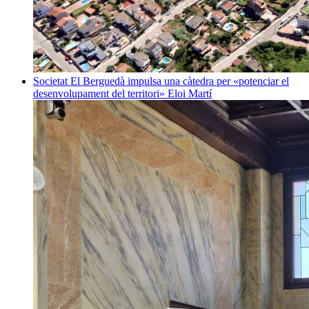
Societat
El Berguedà impulsa una càtedra per «potenciar el
desenvolupament del territori»
Eloi Martí