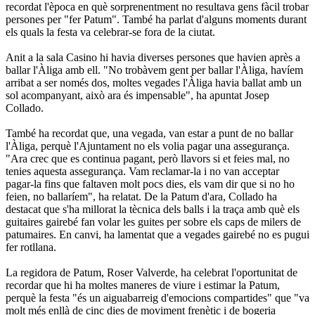
recordat l'època en què sorprenentment no resultava gens fàcil trobar
persones per "fer Patum". També ha parlat d'alguns moments durant
els quals la festa va celebrar-se fora de la ciutat.
Anit a la sala Casino hi havia diverses persones que havien après a
ballar l'Àliga amb ell. "No trobàvem gent per ballar l'Àliga, havíem
arribat a ser només dos, moltes vegades l'Àliga havia ballat amb un
sol acompanyant, això ara és impensable", ha apuntat Josep
Collado.
També ha recordat que, una vegada, van estar a punt de no ballar
l'Àliga, perquè l'Ajuntament no els volia pagar una assegurança.
"Ara crec que es continua pagant, però llavors si et feies mal, no
tenies aquesta assegurança. Vam reclamar-la i no van acceptar
pagar-la fins que faltaven molt pocs dies, els vam dir que si no ho
feien, no ballaríem", ha relatat. De la Patum d'ara, Collado ha
destacat que s'ha millorat la tècnica dels balls i la traça amb què els
guitaires gairebé fan volar les guites per sobre els caps de milers de
patumaires. En canvi, ha lamentat que a vegades gairebé no es pugui
fer rotllana.
La regidora de Patum, Roser Valverde, ha celebrat l'oportunitat de
recordar que hi ha moltes maneres de viure i estimar la Patum,
perquè la festa "és un aiguabarreig d'emocions compartides" que "va
molt més enllà de cinc dies de moviment frenètic i de bogeria