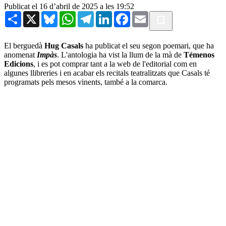
Publicat el 16 d’abril de 2025 a les 19:52
Share
X
Bluesky
WhatsApp
Telegram
LinkedIn
Facebook
Email
El berguedà
Hug Casals
ha publicat el seu segon poemari, que ha
anomenat
Impàs
. L'antologia ha vist la llum de la mà de
Témenos
Edicions
, i es pot comprar tant a la web de l'editorial com en
algunes llibreries i en acabar els recitals teatralitzats que Casals té
programats pels mesos vinents, també a la comarca.