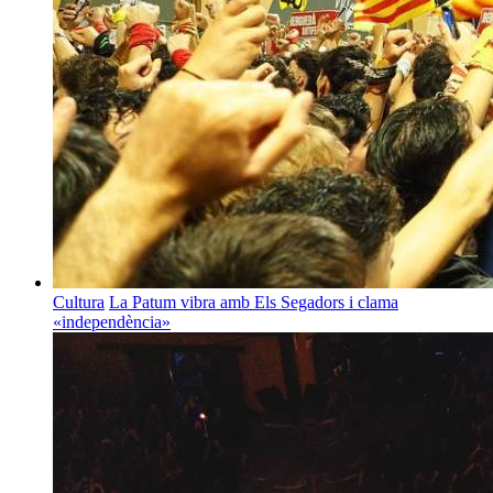
Cultura
La Patum vibra amb Els Segadors i clama
«independència»