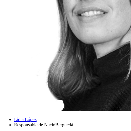
Lídia López
Responsable de NacióBerguedà