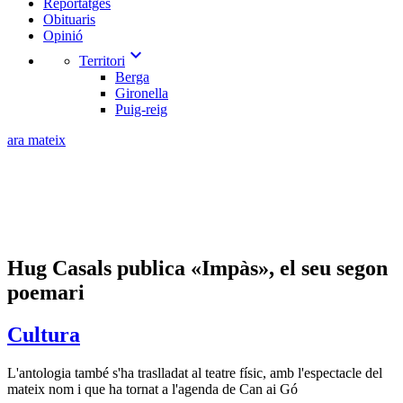
Reportatges
Obituaris
Opinió
expand_more
Territori
Berga
Gironella
Puig-reig
ara mateix
Hug Casals publica «Impàs», el seu segon
poemari
Cultura
L'antologia també s'ha traslladat al teatre físic, amb l'espectacle del
mateix nom i que ha tornat a l'agenda de Can ai Gó