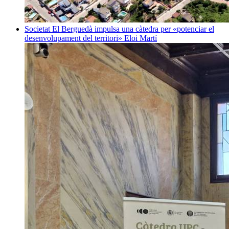
Societat
El Berguedà impulsa una càtedra per «potenciar el
desenvolupament del territori»
Eloi Martí