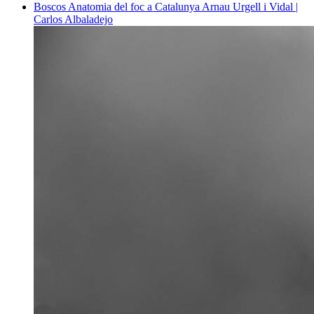
Boscos
Anatomia del foc a Catalunya
Arnau Urgell i Vidal |
Carlos Albaladejo