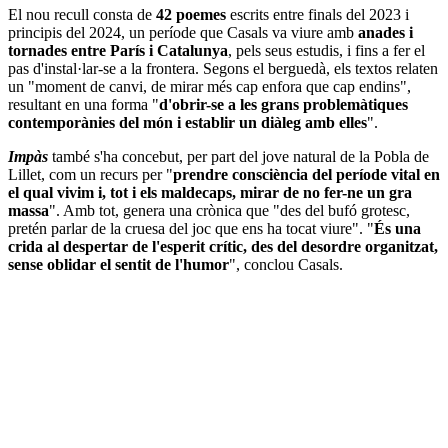
El nou recull consta de
42 poemes
escrits entre finals del 2023 i
principis del 2024, un període que Casals va viure amb
anades i
tornades entre París i Catalunya
, pels seus estudis, i fins a fer el
pas d'instal·lar-se a la frontera. Segons el berguedà, els textos relaten
un "moment de canvi, de mirar més cap enfora que cap endins",
resultant en una forma "
d'obrir-se a les grans problemàtiques
contemporànies del món i establir un diàleg amb elles
".
Impàs
també s'ha concebut, per part del jove natural de la Pobla de
Lillet, com un recurs per "
prendre consciència del període vital en
el qual vivim i, tot i els maldecaps, mirar de no fer-ne un gra
massa
". Amb tot, genera una crònica que "des del bufó grotesc,
pretén parlar de la cruesa del joc que ens ha tocat viure". "
És una
crida al despertar de l'esperit crític, des del desordre organitzat,
sense oblidar el sentit de l'humor
", conclou Casals.