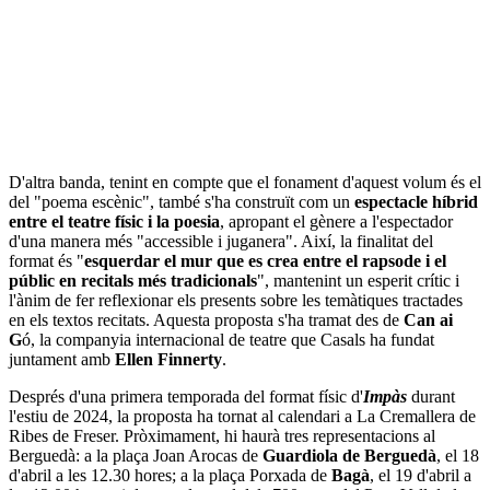
D'altra banda, tenint en compte que el fonament d'aquest volum és el
del "poema escènic", també s'ha construït com un
espectacle híbrid
entre el teatre físic i la poesia
, apropant el gènere a l'espectador
d'una manera més "accessible i juganera". Així, la finalitat del
format és "
esquerdar el mur que es crea entre el rapsode i el
públic en recitals més tradicionals
", mantenint un esperit crític i
l'ànim de fer reflexionar els presents sobre les temàtiques tractades
en els textos recitats. Aquesta proposta s'ha tramat des de
Can ai
G
ó, la companyia internacional de teatre que Casals ha fundat
juntament amb
Ellen Finnerty
.
Després d'una primera temporada del format físic d'
Impàs
durant
l'estiu de 2024, la proposta ha tornat al calendari a La Cremallera de
Ribes de Freser. Pròximament, hi haurà tres representacions al
Berguedà: a la plaça Joan Arocas de
Guardiola de Berguedà
, el 18
d'abril a les 12.30 hores; a la plaça Porxada de
Bagà
, el 19 d'abril a