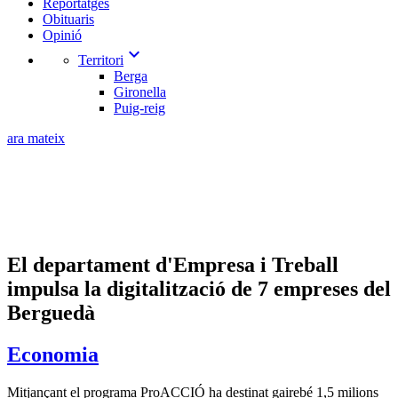
Reportatges
Obituaris
Opinió
expand_more
Territori
Berga
Gironella
Puig-reig
ara mateix
El departament d'Empresa i Treball
impulsa la digitalització de 7 empreses del
Berguedà
Economia
Mitjançant el programa ProACCIÓ ha destinat gairebé 1,5 milions