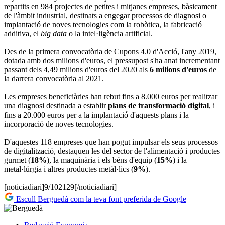
repartits en 984 projectes de petites i mitjanes empreses, bàsicament
de l'àmbit industrial, destinats a engegar processos de diagnosi o
implantació de noves tecnologies com la robòtica, la fabricació
additiva, el
big data
o la intel·ligència artificial.
Des de la primera convocatòria de Cupons 4.0 d'Acció, l'any 2019,
dotada amb dos milions d'euros, el pressupost s'ha anat incrementant
passant dels 4,49 milions d'euros del 2020 als
6 milions d'euros
de
la darrera convocatòria al 2021.
Les empreses beneficiàries han rebut fins a 8.000 euros per realitzar
una diagnosi destinada a establir
plans de transformació digital
, i
fins a 20.000 euros per a la implantació d'aquests plans i la
incorporació de noves tecnologies.
D'aquestes 118 empreses que han pogut impulsar els seus processos
de digitalització, destaquen les del sector de l'alimentació i productes
gurmet (
18%
), la maquinària i els béns d'equip (
15%
) i la
metal·lúrgia i altres productes metàl·lics (
9%
).
[noticiadiari]9/102129[/noticiadiari]
Escull Berguedà com la teva font preferida de Google