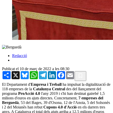
Redacció
Publicat el 10 de març de 2022 a les 08:30
Share
X
Bluesky
WhatsApp
Telegram
LinkedIn
Facebook
Email
El Departament d'
Empresa i Treball
ha impulsat la digitalització de
118 empreses de la
Catalunya Central
des del llançament del
programa
ProAcció 4.0
l'any 2019 i s'hi han destinat gairebé 1,5
milions d'euros en ajuts directes. Concretament,
7 empreses del
Berguedà
, 53 del Bages, 39 d'Osona, 12 de l'Anoia, 5 del Solsonès
i 2 del Moianès han rebut
Cupons 4.0 d'Acció
en els darrers tres
anys. A Catalunya el total dels ajuts arriba a 12,5 milions d'euros