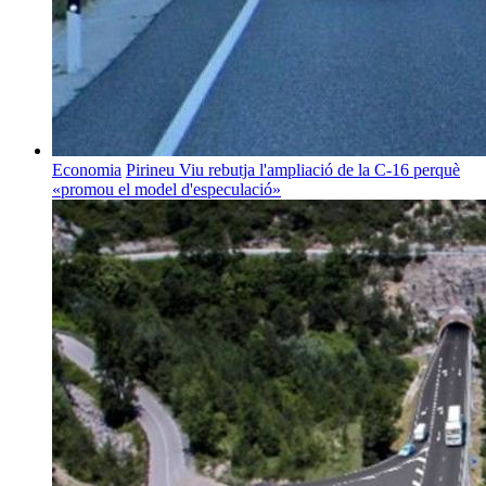
Economia
Pirineu Viu rebutja l'ampliació de la C-16 perquè
«promou el model d'especulació»