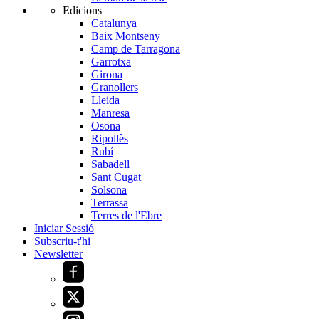
Edicions
Catalunya
Baix Montseny
Camp de Tarragona
Garrotxa
Girona
Granollers
Lleida
Manresa
Osona
Ripollès
Rubí
Sabadell
Sant Cugat
Solsona
Terrassa
Terres de l'Ebre
Iniciar Sessió
Subscriu-t'hi
Newsletter