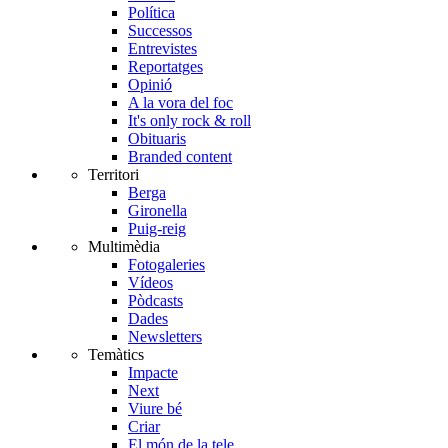
Política
Successos
Entrevistes
Reportatges
Opinió
A la vora del foc
It's only rock & roll
Obituaris
Branded content
Territori
Berga
Gironella
Puig-reig
Multimèdia
Fotogaleries
Vídeos
Pòdcasts
Dades
Newsletters
Temàtics
Impacte
Next
Viure bé
Criar
El món de la tele