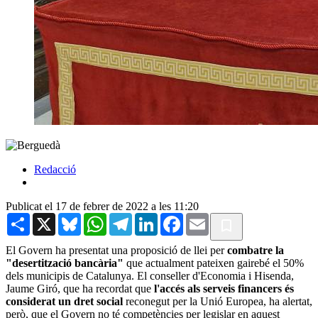
Redacció
Publicat el 17 de febrer de 2022 a les 11:20
Share
X
Bluesky
WhatsApp
Telegram
LinkedIn
Facebook
Email
El Govern ha presentat una proposició de llei per
combatre la
"desertització bancària"
que actualment pateixen gairebé el 50%
dels municipis de Catalunya. El conseller d'Economia i Hisenda,
Jaume Giró, que ha recordat que
l'accés als serveis financers és
considerat un dret social
reconegut per la Unió Europea, ha alertat,
però, que el Govern no té competències per legislar en aquest