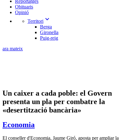
Reportatges
Obituaris
Opinió
expand_more
Territori
Berga
Gironella
Puig-reig
ara mateix
Un caixer a cada poble: el Govern
presenta un pla per combatre la
«desertització bancària»
Economia
El conseller d'Economia, Jaume Giró, aposta per ampliar la