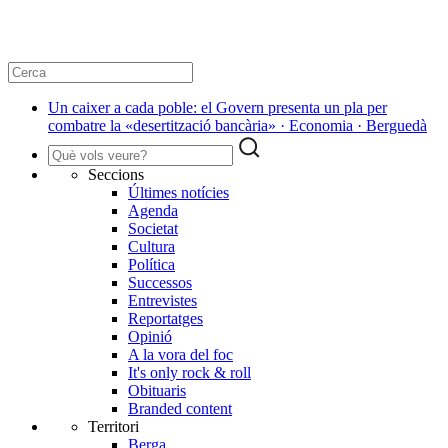
Un caixer a cada poble: el Govern presenta un pla per
combatre la «desertització bancària» · Economia · Berguedà
Seccions
Últimes notícies
Agenda
Societat
Cultura
Política
Successos
Entrevistes
Reportatges
Opinió
A la vora del foc
It's only rock & roll
Obituaris
Branded content
Territori
Berga