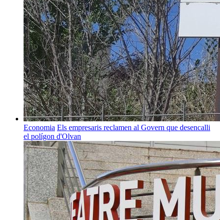
Economia
Els empresaris reclamen al Govern que desencalli
el polígon d'Olvan