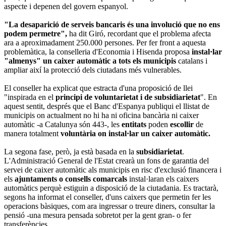
aspecte i depenen del govern espanyol.
"La desaparició de serveis bancaris és una involució que no ens
podem permetre",
ha dit Giró, recordant que el problema afecta
ara a aproximadament 250.000 persones. Per fer front a aquesta
problemàtica, la conselleria d'Economia i Hisenda proposa
instal·lar
"almenys" un caixer automàtic a tots els municipis
catalans i
ampliar així la protecció dels ciutadans més vulnerables.
El conseller ha explicat que estracta d'una proposició de llei
"inspirada en el
principi de voluntarietat i de subsidiarietat
". En
aquest sentit, després que el Banc d'Espanya publiqui el llistat de
municipis on actualment no hi ha ni oficina bancària ni caixer
automàtic -a Catalunya són 443-, les
entitats
poden
escollir
de
manera totalment
voluntària
on instal·lar un caixer automàtic.
La segona fase, però, ja està basada en la
subsidiarietat
.
L'Administració General de l'Estat crearà un fons de garantia del
servei de caixer automàtic als municipis en risc d'exclusió financera i
els
ajuntaments o consells comarcals
instal·laran els caixers
automàtics perquè estiguin a disposició de la ciutadania. Es tractarà,
segons ha informat el conseller, d'uns caixers que permetin fer les
operacions bàsiques, com ara ingressar o treure diners, consultar la
pensió -una mesura pensada sobretot per la gent gran- o fer
transferències.