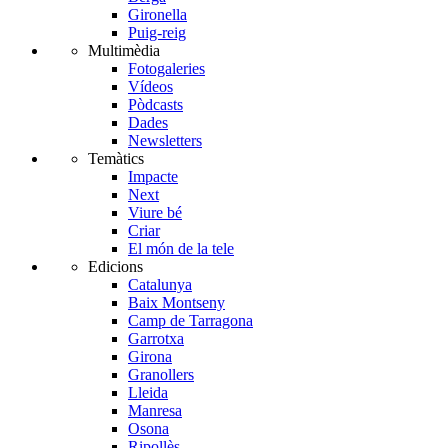
Gironella
Puig-reig
Multimèdia
Fotogaleries
Vídeos
Pòdcasts
Dades
Newsletters
Temàtics
Impacte
Next
Viure bé
Criar
El món de la tele
Edicions
Catalunya
Baix Montseny
Camp de Tarragona
Garrotxa
Girona
Granollers
Lleida
Manresa
Osona
Ripollès