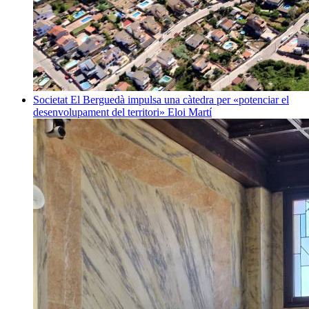
Societat
El Berguedà impulsa una càtedra per «potenciar el
desenvolupament del territori»
Eloi Martí