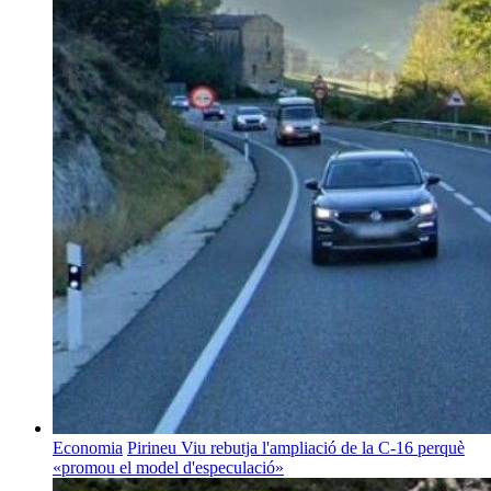
Economia
Pirineu Viu rebutja l'ampliació de la C-16 perquè
«promou el model d'especulació»