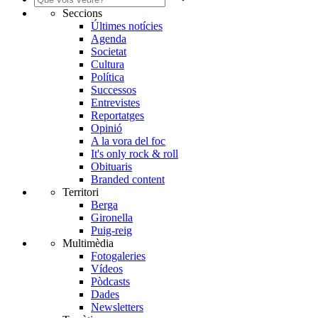
Seccions
Últimes notícies
Agenda
Societat
Cultura
Política
Successos
Entrevistes
Reportatges
Opinió
A la vora del foc
It's only rock & roll
Obituaris
Branded content
Territori
Berga
Gironella
Puig-reig
Multimèdia
Fotogaleries
Vídeos
Pòdcasts
Dades
Newsletters