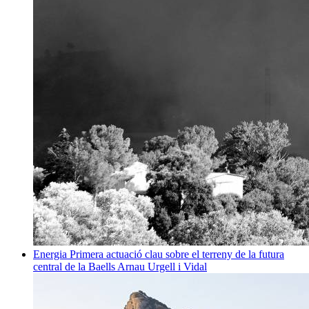
Energia
Primera actuació clau sobre el terreny de la futura
central de la Baells
Arnau Urgell i Vidal