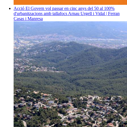
Acció
El Govern vol passar en cinc anys del 50 al 100%
d'urbanitzacions amb tallafocs
Arnau Urgell i Vidal | Ferran
Casas i Manresa