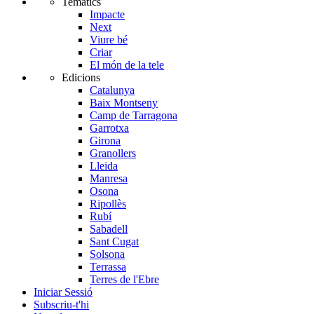
Temàtics
Impacte
Next
Viure bé
Criar
El món de la tele
Edicions
Catalunya
Baix Montseny
Camp de Tarragona
Garrotxa
Girona
Granollers
Lleida
Manresa
Osona
Ripollès
Rubí
Sabadell
Sant Cugat
Solsona
Terrassa
Terres de l'Ebre
Iniciar Sessió
Subscriu-t'hi