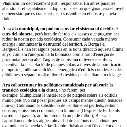
Planificar un decreixement just i responsable. En altres paraules,
abandonar el capitalisme i adoptar un sistema que garanteixi el nivell
de benestar que es consideri just i sostenible en el nostre planeta
finit.
A escala municipal, no podem canviar el sistema ni decidir el
curs del planeta
, però hem de fer tots els passos que puguem per
reduir la nostra petjada ecològica. Consumir cada vegada menys
energia i minimitzar la destrucció del territori. A Berga i el
Berguedà, s'han fet alguns passos en la bona direcció aquests últims
anys, com ara l'adopció de la biomassa com a font d'energia de
proximitat per escalfar l'aigua de la piscina o diversos edificis,
incentivar la instal·lació de plaques solars a través de la bonificació
d'impostos, millorar l'eficiència energètica d'edificis com les escoles
públiques o separar molt millor els residus per facilitar el reciclatge.
Ara cal accentuar les polítiques municipals per afavorir la
transició ecològica a la ciutat
, i ho farem, per
exemple: Multiplicant la instal·lació de plaques solars als edificis
municipals (No cal posar plaques als camps mentre quedin teulades
lliures); Culminant la substitució de l'enllumenat per leds, reduint
consum, emissions i contaminació lumínica (Després de fer-ho als
carrers i al pavelló, ara ho farem al camp de futbol); Buscant
l'aprofitament de les aigües pluvials i de les fonts de la ciutat, per
exemple per la neteja viària; Reduint dràsticament l'ús del cotxe en