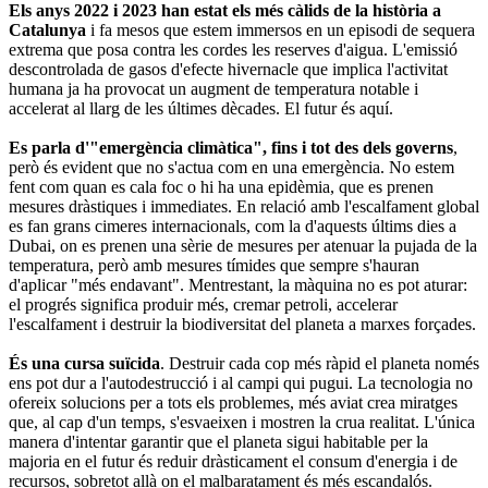
Els anys 2022 i 2023 han estat els més càlids de la història a
Catalunya
i fa mesos que estem immersos en un episodi de sequera
extrema que posa contra les cordes les reserves d'aigua. L'emissió
descontrolada de gasos d'efecte hivernacle que implica l'activitat
humana ja ha provocat un augment de temperatura notable i
accelerat al llarg de les últimes dècades. El futur és aquí.
Es parla d'"emergència climàtica", fins i tot des dels governs
,
però és evident que no s'actua com en una emergència. No estem
fent com quan es cala foc o hi ha una epidèmia, que es prenen
mesures dràstiques i immediates. En relació amb l'escalfament global
es fan grans cimeres internacionals, com la d'aquests últims dies a
Dubai, on es prenen una sèrie de mesures per atenuar la pujada de la
temperatura, però amb mesures tímides que sempre s'hauran
d'aplicar "més endavant". Mentrestant, la màquina no es pot aturar:
el progrés significa produir més, cremar petroli, accelerar
l'escalfament i destruir la biodiversitat del planeta a marxes forçades.
És una cursa suïcida
. Destruir cada cop més ràpid el planeta només
ens pot dur a l'autodestrucció i al campi qui pugui. La tecnologia no
ofereix solucions per a tots els problemes, més aviat crea miratges
que, al cap d'un temps, s'esvaeixen i mostren la crua realitat. L'única
manera d'intentar garantir que el planeta sigui habitable per la
majoria en el futur és reduir dràsticament el consum d'energia i de
recursos, sobretot allà on el malbaratament és més escandalós.