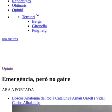
Reportatges
Obituaris
Opinió
expand_more
Territori
Berga
Gironella
Puig-reig
ara mateix
Opinió
Emergència, però no gaire
ARA A PORTADA
Boscos
Anatomia del foc a Catalunya
Arnau Urgell i Vidal |
Carlos Albaladejo