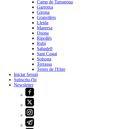
Camp de Tarragona
Garrotxa
Girona
Granollers
Lleida
Manresa
Osona
Ripollès
Rubí
Sabadell
Sant Cugat
Solsona
Terrassa
Terres de l'Ebre
Iniciar Sessió
Subscriu-t'hi
Newsletter