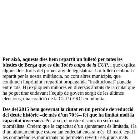
Per això, aquests dies hem repartit un fulletó per totes les
bústies de Berga que es diu
Tot és culpa de la CUP
, i que explica
alguns dels fruits del primer any de legislatura. Un fulletó elaborat i
repartit per la nostra militància, no com altres municipis, que
continuen imprimint i repartint propaganda "institucional" pagada
entre tots. Hi expliquem millores en diversos àmbits de la ciutat que
ha pogut tirar endavant l’equip de govern sorgit de les últimes
eleccions, una coalició de la CUP i ERC en minoria.
Des del 2015 hem governat la ciutat en un període de reducció
del deute històric –de més d’un 70%– fet que ha limitat molt la
capacitat inversora
. Per això, el nostre discurs no serà mai
triomfalista. Creiem que la capacitat d’un ajuntament és limitada, i la
d’un ajuntament que estava tan endeutat encara més. El marc legal i
les competències municipals no permeten revertir els grans mals