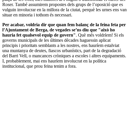
Roser. També assumirem propostes dels grups de l’oposició que es
vulguin involucrar en la millora de la ciutat, perquè les urnes ens van
situar en minoria i tothom és necessari.
Per acabar, voldria dir que quan fem balanç de la feina feta per
l’Ajuntament de Berga, de vegades se’ns diu que "això ho
hauria fet qualsevol equip de govern"
. Què més voldríem! Si els
governs municipals de les últimes dècades haguessin aplicat
principis i prioritats semblants a les nostres, ens hauríem estalviat
una muntanya de deutes, fiascos urbanístics, part de la degradació
del Barri Vell, o mancances cròniques a escoles i altres equipaments.
I, probablement, mai ens hauríem involucrat en la política
institucional, que prou feina tenim a fora.