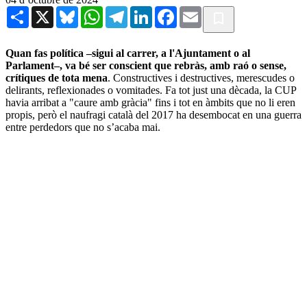
Share
X
Bluesky
WhatsApp
Telegram
LinkedIn
Facebook
Email
Quan fas política –sigui al carrer, a l'Ajuntament o al
Parlament–, va bé ser conscient que rebràs, amb raó o sense,
crítiques de tota mena
. Constructives i destructives, merescudes o
delirants, reflexionades o vomitades. Fa tot just una dècada, la CUP
havia arribat a "caure amb gràcia" fins i tot en àmbits que no li eren
propis, però el naufragi català del 2017 ha desembocat en una guerra
entre perdedors que no s’acaba mai.