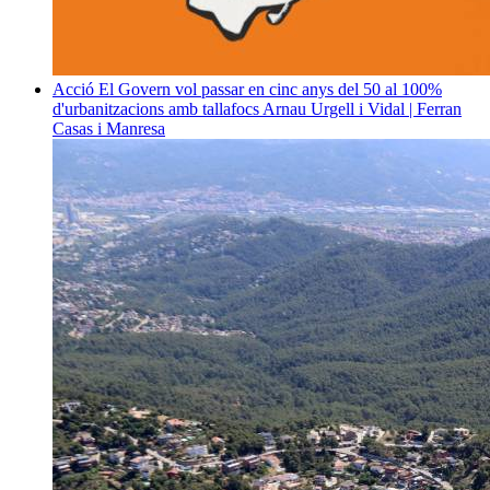
Acció
El Govern vol passar en cinc anys del 50 al 100%
d'urbanitzacions amb tallafocs
Arnau Urgell i Vidal | Ferran
Casas i Manresa