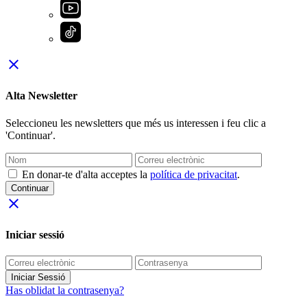
close
Alta Newsletter
Seleccioneu les newsletters que més us interessen i feu clic a
'Continuar'.
En donar-te d'alta acceptes la
política de privacitat
.
Continuar
close
Iniciar sessió
Iniciar Sessió
Has oblidat la contrasenya?