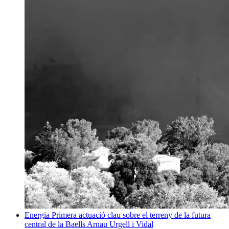
Energia
Primera actuació clau sobre el terreny de la futura
central de la Baells
Arnau Urgell i Vidal