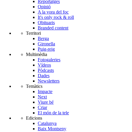
Reportatges
Opinió
A la vora del foc
It's only rock & roll
Obituaris
Branded content
Territori
Berga
Gironella
Puig-reig
Multimèdia
Fotogaleries
Vídeos
Pòdcasts
Dades
Newsletters
Temàtics
Impacte
Next
Viure bé
Criar
El món de la tele
Edicions
Catalunya
Baix Montseny