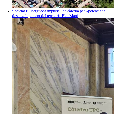
Societat
El Berguedà impulsa una càtedra per «potenciar el
desenvolupament del territori»
Eloi Martí