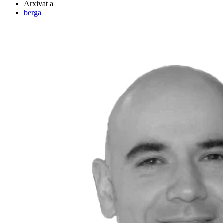
Arxivat a
berga