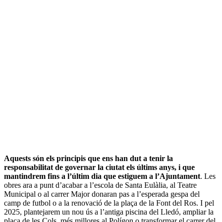
Aquests són els principis que ens han dut a tenir la
responsabilitat de governar la ciutat els últims anys, i que
mantindrem fins a l’últim dia que estiguem a l’Ajuntament
. Les
obres ara a punt d’acabar a l’escola de Santa Eulàlia, al Teatre
Municipal o al carrer Major donaran pas a l’esperada gespa del
camp de futbol o a la renovació de la plaça de la Font del Ros. I pel
2025, plantejarem un nou ús a l’antiga piscina del Lledó, ampliar la
plaça de les Cols, més millores al Polígon o transformar el carrer del