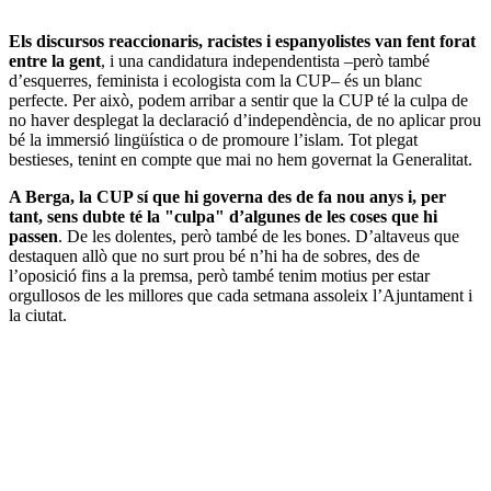
Els discursos reaccionaris, racistes i espanyolistes van fent forat
entre la gent
, i una candidatura independentista –però també
d’esquerres, feminista i ecologista com la CUP– és un blanc
perfecte. Per això, podem arribar a sentir que la CUP té la culpa de
no haver desplegat la declaració d’independència, de no aplicar prou
bé la immersió lingüística o de promoure l’islam. Tot plegat
bestieses, tenint en compte que mai no hem governat la Generalitat.
A Berga, la CUP sí que hi governa des de fa nou anys i, per
tant, sens dubte té la "culpa" d’algunes de les coses que hi
passen
. De les dolentes, però també de les bones. D’altaveus que
destaquen allò que no surt prou bé n’hi ha de sobres, des de
l’oposició fins a la premsa, però també tenim motius per estar
orgullosos de les millores que cada setmana assoleix l’Ajuntament i
la ciutat.