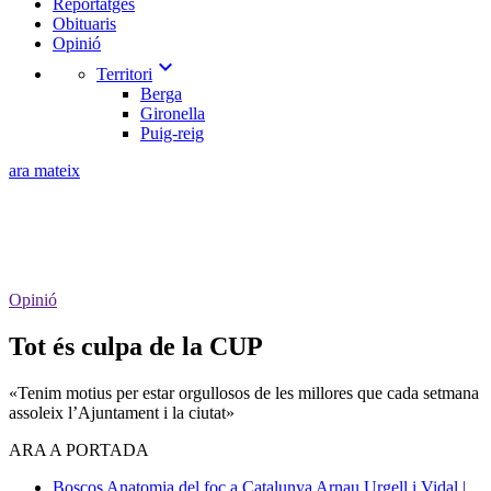
Reportatges
Obituaris
Opinió
expand_more
Territori
Berga
Gironella
Puig-reig
ara mateix
Opinió
Tot és culpa de la CUP
«Tenim motius per estar orgullosos de les millores que cada setmana
assoleix l’Ajuntament i la ciutat»
ARA A PORTADA
Boscos
Anatomia del foc a Catalunya
Arnau Urgell i Vidal |