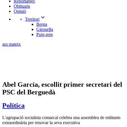
Reportatges
Obituaris
Opinió
expand_more
Territori
Berga
Gironella
Puig-reig
ara mateix
Abel García, escollit primer secretari del
PSC del Berguedà
Política
L'agrupació socialista comarcal celebra una assemblea de militants
extraordinària per renovar la seva executiva