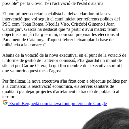
possible" per la Covid-19 i l'activació de l'estat d'alarma.
El nou primer secretari socialista ha deixat clar durant la seva
intervenció que vol seguir el camí iniciat per referents polítics del
PSC com "Joan Roma, Nicolàs Viso, Cristòfol Gimeno i Joan
Canongia". García ha destacat que "a partir d'avui mateix tenim
objectius a mitjà i llarg termini, com són preparar les eleccions al
Parlament de Catalunya d'aquest febrer i eixamplar la base de
militància a la comarca".
Abans de la votació de la nova executiva, en el punt de la votació de
l'informe de gestió de l'anterior comissió, s'ha guardat un minut de
silenci per Carme Cirera, la qui fou membre de l'executiva sortint i
que va morir aquest mes d’agost.
Per finalitzar, la nova executiva s'ha fixat com a objectius polítics per
a la comarca: la reactivació econòmica, els serveis sanitaris de
qualitat i plantejar projectes d'arrelament i atracció de població al
territori.
Escull Berguedà com la teva font preferida de Google