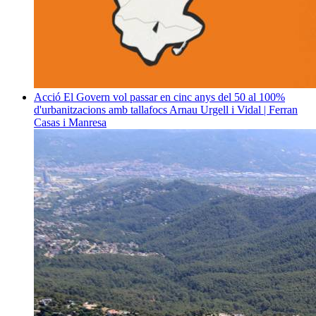
Acció
El Govern vol passar en cinc anys del 50 al 100%
d'urbanitzacions amb tallafocs
Arnau Urgell i Vidal | Ferran
Casas i Manresa