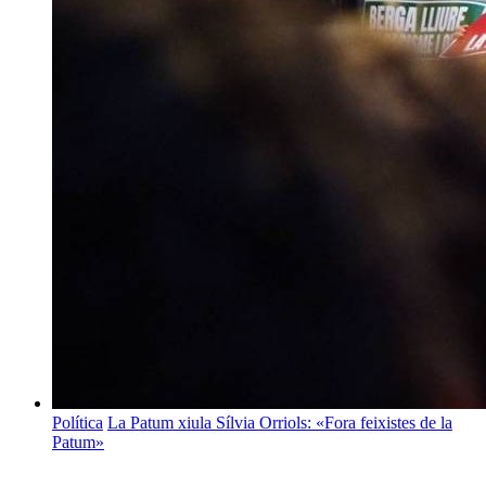
Política
La Patum xiula Sílvia Orriols: «Fora feixistes de la
Patum»