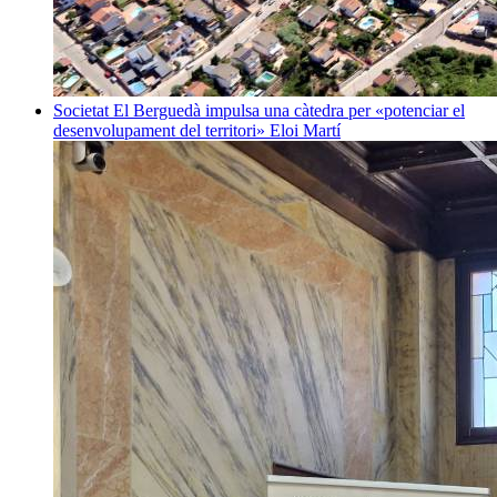
Societat
El Berguedà impulsa una càtedra per «potenciar el
desenvolupament del territori»
Eloi Martí