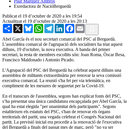
Pilar Màrquez Ambròs
Exredactora de NacióBerguedà
Publicat el 19 d’octubre de 2020 a les 19:54
Actualitzat el 19 d’octubre de 2020 a les 20:13
Share
X
Bluesky
WhatsApp
Telegram
LinkedIn
Facebook
Email
Abel García és el nou secretari comarcal del PSC al Berguedà.
L'assemblea comarcal de l'agrupació dels socialistes ha triat aquest
dilluns, 19 d'octubre, la nova executiva. A banda del primer
secretari, la resta de membres escollits són: Joan Roma, Òscar Besa,
Francisco Maldonado i Antonio Picado.
L'Agrupació del PSC del Berguedà ha celebrat aquest dilluns una
assemblea de militants extraordinària per renovar la seva comissió
executiva comarcal. La reunió s'ha fet per via telemàtica, en
compliment de les mesures de seguretat per la Covid-19.
En el transcurs de l'assemblea, segons han explicat fonts del PSC,
s’ha presentat una única candidatura encapçalada per Abel García, la
qual ha estat elegida "per unanimitat dels participants". Segons
estableixen els estatuts del PSC, s'han de renovar els òrgans
territorials del partit, una vegada celebrat el Congrés Nacional del
partit. La previsió inicial era procedir a la renovació de l'executiva
del Berguedà a finals del passat mes de març, però "no va ser