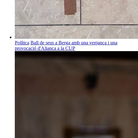
Política
Ball de seus a Berga amb una venjança i una
provocació d'Aliança a la CUP