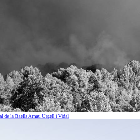
al de la Baells
Arnau Urgell i Vidal