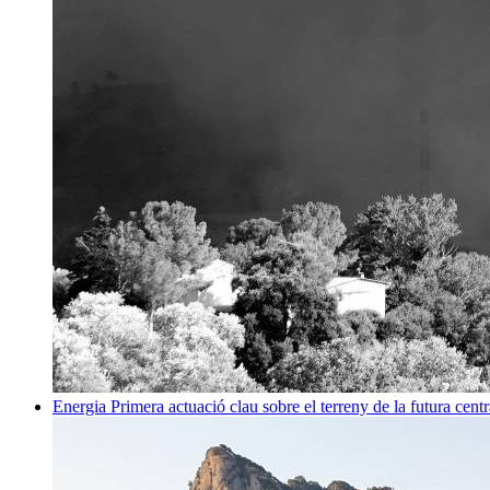
Energia
Primera actuació clau sobre el terreny de la futura centr