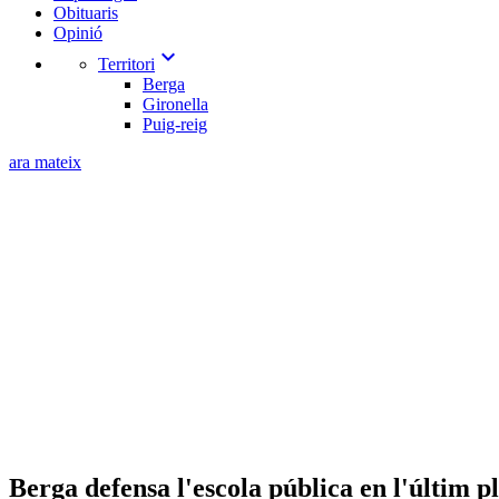
Obituaris
Opinió
expand_more
Territori
Berga
Gironella
Puig-reig
ara mateix
Berga defensa l'escola pública en l'últim p