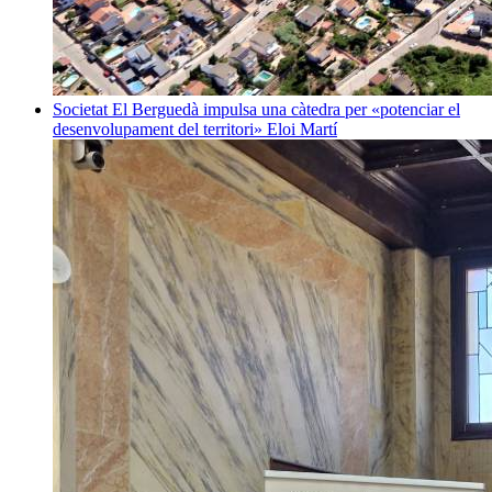
Societat
El Berguedà impulsa una càtedra per «potenciar el
desenvolupament del territori»
Eloi Martí