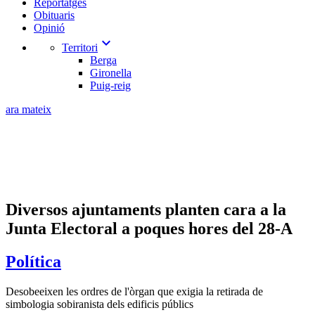
Reportatges
Obituaris
Opinió
expand_more
Territori
Berga
Gironella
Puig-reig
ara mateix
Diversos ajuntaments planten cara a la
Junta Electoral a poques hores del 28-A
Política
Desobeeixen les ordres de l'òrgan que exigia la retirada de
simbologia sobiranista dels edificis públics