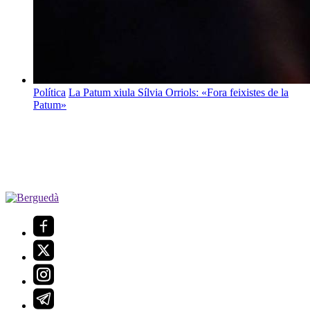
Política
La Patum xiula Sílvia Orriols: «Fora feixistes de la
Patum»