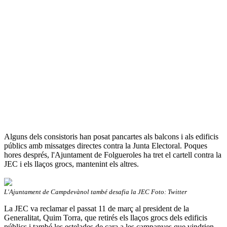
Alguns dels consistoris han posat pancartes als balcons i als edificis
públics amb missatges directes contra la Junta Electoral. Poques
hores després, l'Ajuntament de Folgueroles ha tret el cartell contra la
JEC i els llaços grocs, mantenint els altres.
L'Ajuntament de Campdevànol també desafia la JEC Foto: Twitter
La JEC va reclamar el passat 11 de març al president de la
Generalitat, Quim Torra, que retirés els llaços grocs dels edificis
públics i també les estelades de cara a les campanyes que vindrien