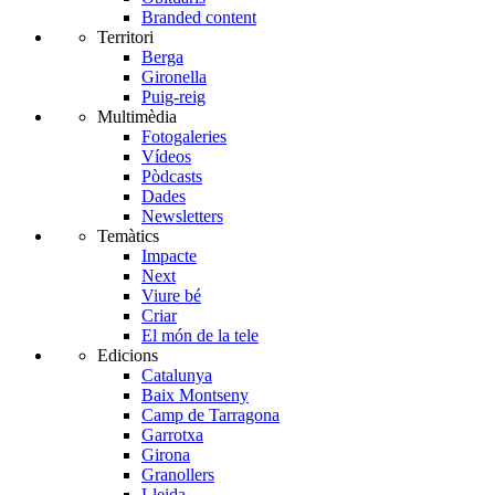
Branded content
Territori
Berga
Gironella
Puig-reig
Multimèdia
Fotogaleries
Vídeos
Pòdcasts
Dades
Newsletters
Temàtics
Impacte
Next
Viure bé
Criar
El món de la tele
Edicions
Catalunya
Baix Montseny
Camp de Tarragona
Garrotxa
Girona
Granollers
Lleida