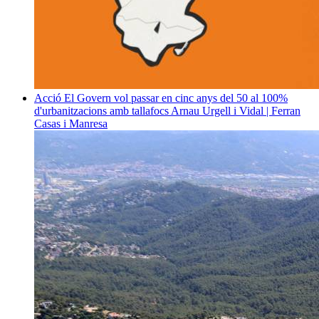
Acció
El Govern vol passar en cinc anys del 50 al 100%
d'urbanitzacions amb tallafocs
Arnau Urgell i Vidal | Ferran
Casas i Manresa