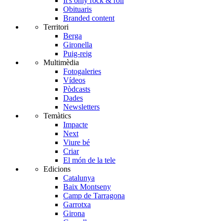
It's only rock & roll
Obituaris
Branded content
Territori
Berga
Gironella
Puig-reig
Multimèdia
Fotogaleries
Vídeos
Pòdcasts
Dades
Newsletters
Temàtics
Impacte
Next
Viure bé
Criar
El món de la tele
Edicions
Catalunya
Baix Montseny
Camp de Tarragona
Garrotxa
Girona