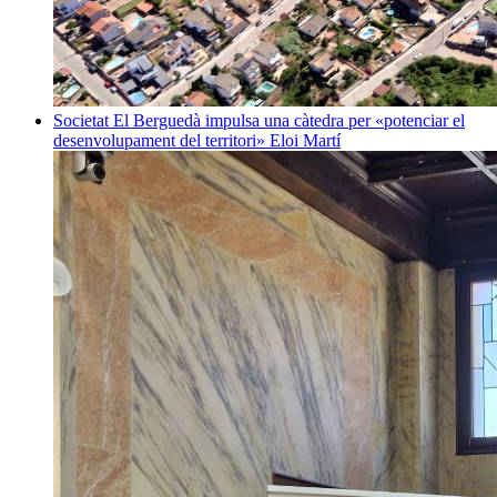
Societat
El Berguedà impulsa una càtedra per «potenciar el
desenvolupament del territori»
Eloi Martí