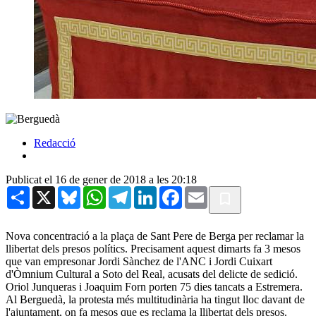
Redacció
Publicat el 16 de gener de 2018 a les 20:18
Share
X
Bluesky
WhatsApp
Telegram
LinkedIn
Facebook
Email
Nova concentració a la plaça de Sant Pere de Berga per reclamar la
llibertat dels presos polítics. Precisament aquest dimarts fa 3 mesos
que van empresonar Jordi Sànchez de l'ANC i Jordi Cuixart
d'Òmnium Cultural a Soto del Real, acusats del delicte de sedició.
Oriol Junqueras i Joaquim Forn porten 75 dies tancats a Estremera.
Al Berguedà, la protesta més multitudinària ha tingut lloc davant de
l'ajuntament, on fa mesos que es reclama la llibertat dels presos.