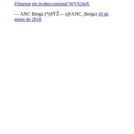
#3mesos
pic.twitter.com/nuCWVS2jpX
— ANC Berga ||*||ðŸŽ— (@ANC_Berga)
16 de
gener de 2018