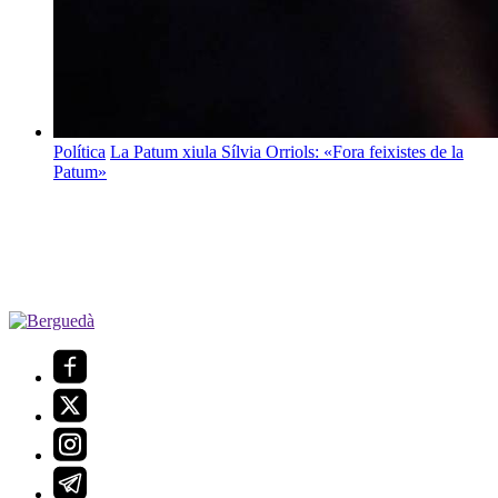
Política
La Patum xiula Sílvia Orriols: «Fora feixistes de la
Patum»