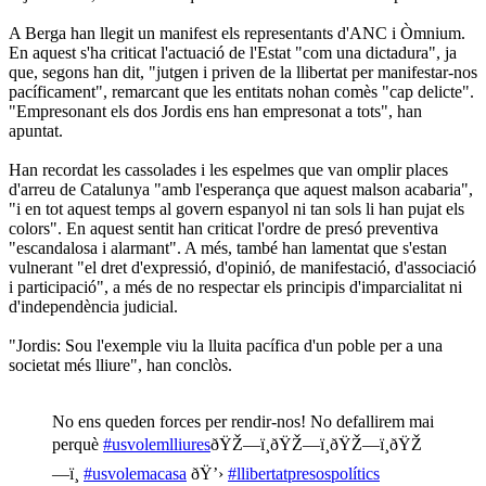
A Berga han llegit un manifest els representants d'ANC i Òmnium.
En aquest s'ha criticat l'actuació de l'Estat "com una dictadura", ja
que, segons han dit, "jutgen i priven de la llibertat per manifestar-nos
pacíficament", remarcant que les entitats nohan comès "cap delicte".
"Empresonant els dos Jordis ens han empresonat a tots", han
apuntat.
Han recordat les cassolades i les espelmes que van omplir places
d'arreu de Catalunya "amb l'esperança que aquest malson acabaria",
"i en tot aquest temps al govern espanyol ni tan sols li han pujat els
colors". En aquest sentit han criticat l'ordre de presó preventiva
"escandalosa i alarmant". A més, també han lamentat que s'estan
vulnerant "el dret d'expressió, d'opinió, de manifestació, d'associació
i participació", a més de no respectar els principis d'imparcialitat ni
d'independència judicial.
"Jordis: Sou l'exemple viu la lluita pacífica d'un poble per a una
societat més lliure", han conclòs.
No ens queden forces per rendir-nos! No defallirem mai
perquè
#usvolemlliures
ðŸŽ—ï¸ðŸŽ—ï¸ðŸŽ—ï¸ðŸŽ
—ï¸
#usvolemacasa
ðŸ’›
#llibertatpresospolítics