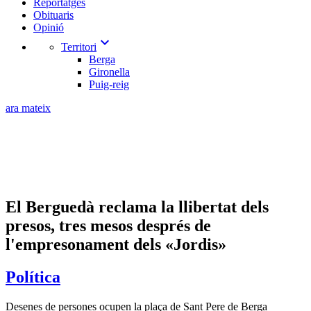
Reportatges
Obituaris
Opinió
expand_more
Territori
Berga
Gironella
Puig-reig
ara mateix
El Berguedà reclama la llibertat dels
presos, tres mesos després de
l'empresonament dels «Jordis»
Política
Desenes de persones ocupen la plaça de Sant Pere de Berga