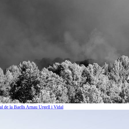
al de la Baells
Arnau Urgell i Vidal