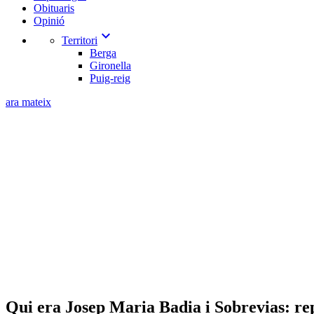
Obituaris
Opinió
expand_more
Territori
Berga
Gironella
Puig-reig
ara mateix
Qui era Josep Maria Badia i Sobrevias: repà