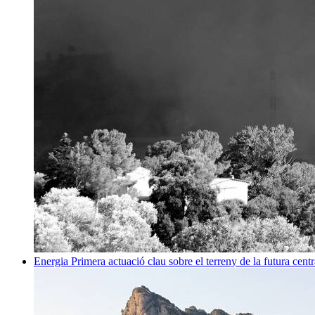
Energia
Primera actuació clau sobre el terreny de la futura centr