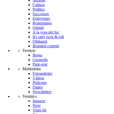
Societat
Cultura
Política
Successos
Entrevistes
Reportatges
Opinió
A la vora del foc
It's only rock & roll
Obituaris
Branded content
Territori
Berga
Gironella
Puig-reig
Multimèdia
Fotogaleries
Vídeos
Pòdcasts
Dades
Newsletters
Temàtics
Impacte
Next
Viure bé