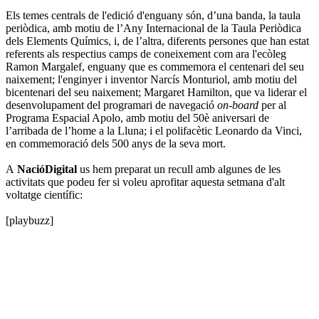
Els temes centrals de l'edició d'enguany són, d’una banda, la taula
periòdica, amb motiu de l’Any Internacional de la Taula Periòdica
dels Elements Químics, i, de l’altra, diferents persones que han estat
referents als respectius camps de coneixement com ara l'ecòleg
Ramon Margalef, enguany que es commemora el centenari del seu
naixement; l'enginyer i inventor Narcís Monturiol, amb motiu del
bicentenari del seu naixement; Margaret Hamilton, que va liderar el
desenvolupament del programari de navegació
on-board
per al
Programa Espacial Apolo, amb motiu del 50è aniversari de
l’arribada de l’home a la Lluna; i el polifacètic Leonardo da Vinci,
en commemoració dels 500 anys de la seva mort.
A
NacióDigital
us hem preparat un recull amb algunes de les
activitats que podeu fer si voleu aprofitar aquesta setmana d'alt
voltatge científic:
[playbuzz]