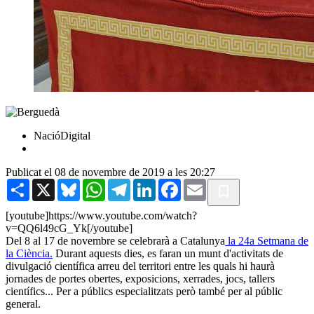
NacióDigital
Publicat el 08 de novembre de 2019 a les 20:27
Share
X
Bluesky
WhatsApp
Telegram
LinkedIn
Facebook
Email
[youtube]https://www.youtube.com/watch?
v=QQ6l49cG_Yk[/youtube]
Del 8 al 17 de novembre se celebrarà a Catalunya
la 24a Setmana de
la Ciència.
Durant aquests dies, es faran un munt d'activitats de
divulgació científica arreu del territori entre les quals hi haurà
jornades de portes obertes, exposicions, xerrades, jocs, tallers
científics... Per a públics especialitzats però també per al públic
general.