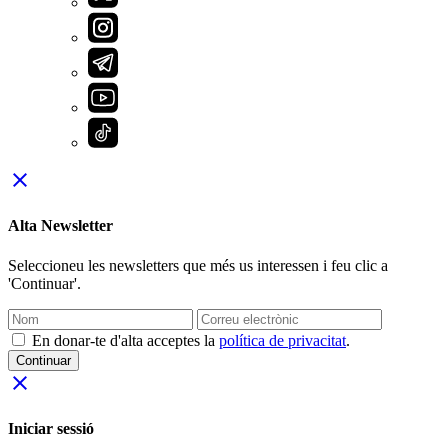
close
Alta Newsletter
Seleccioneu les newsletters que més us interessen i feu clic a
'Continuar'.
En donar-te d'alta acceptes la
política de privacitat
.
Continuar
close
Iniciar sessió