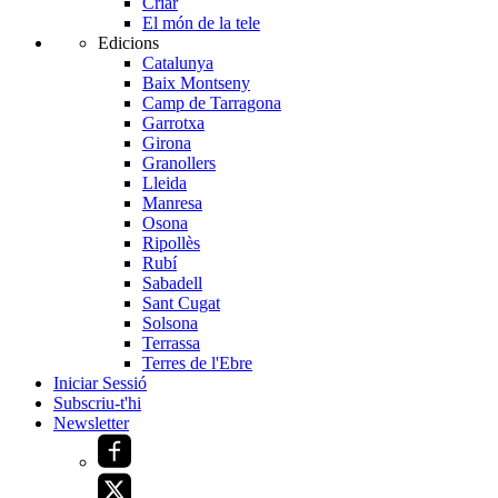
Criar
El món de la tele
Edicions
Catalunya
Baix Montseny
Camp de Tarragona
Garrotxa
Girona
Granollers
Lleida
Manresa
Osona
Ripollès
Rubí
Sabadell
Sant Cugat
Solsona
Terrassa
Terres de l'Ebre
Iniciar Sessió
Subscriu-t'hi
Newsletter