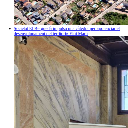
Societat
El Berguedà impulsa una càtedra per «potenciar el
desenvolupament del territori»
Eloi Martí