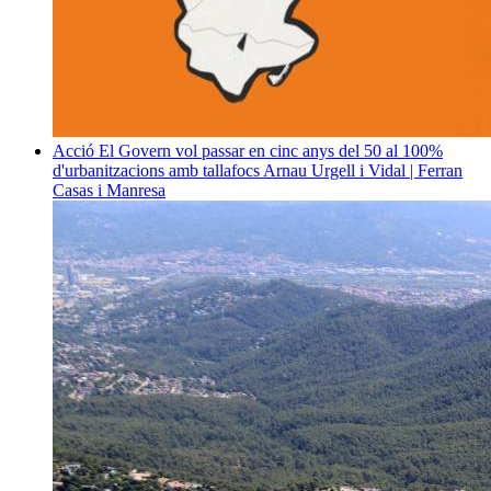
Acció
El Govern vol passar en cinc anys del 50 al 100%
d'urbanitzacions amb tallafocs
Arnau Urgell i Vidal | Ferran
Casas i Manresa