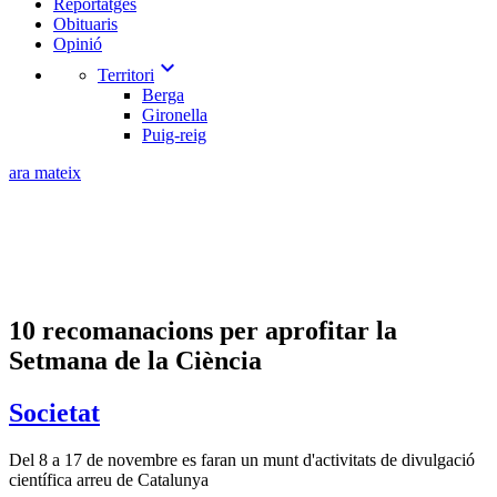
Reportatges
Obituaris
Opinió
expand_more
Territori
Berga
Gironella
Puig-reig
ara mateix
10 recomanacions per aprofitar la
Setmana de la Ciència
Societat
Del 8 a 17 de novembre es faran un munt d'activitats de divulgació
científica arreu de Catalunya