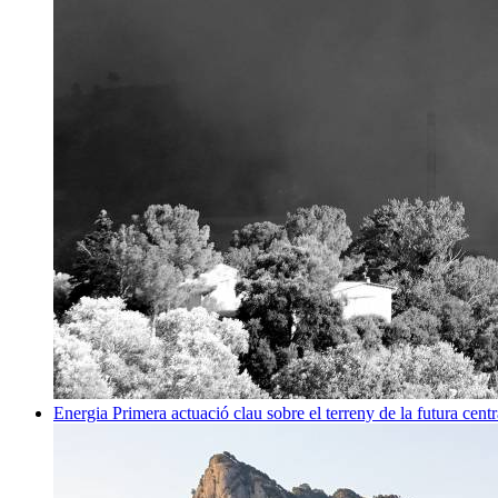
Energia
Primera actuació clau sobre el terreny de la futura centr