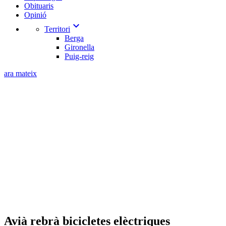
Obituaris
Opinió
expand_more
Territori
Berga
Gironella
Puig-reig
ara mateix
Avià rebrà bicicletes elèctriques