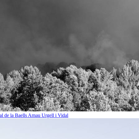
al de la Baells
Arnau Urgell i Vidal