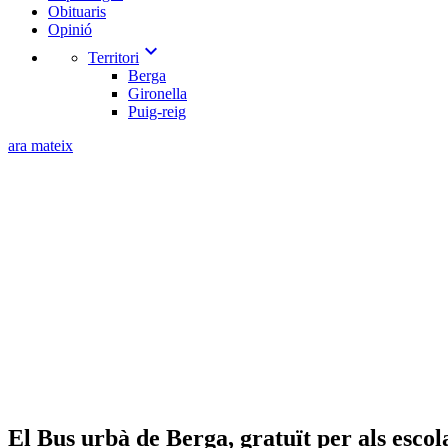
Obituaris
Opinió
expand_more
Territori
Berga
Gironella
Puig-reig
ara mateix
El Bus urbà de Berga, gratuït per als escol