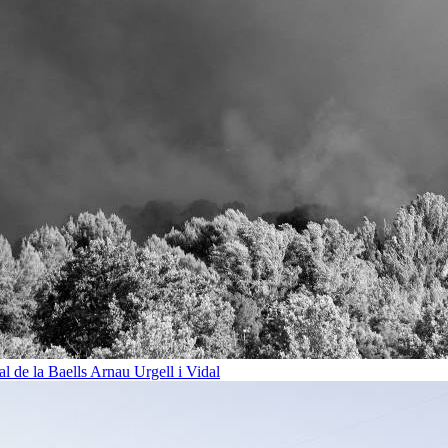
al de la Baells
Arnau Urgell i Vidal