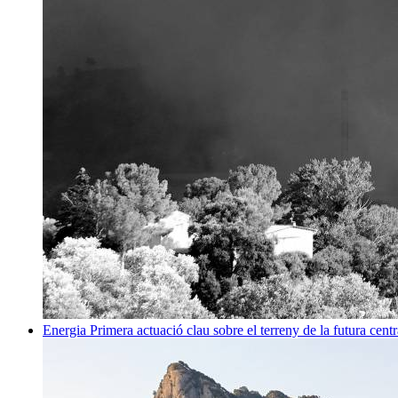
Energia
Primera actuació clau sobre el terreny de la futura centr