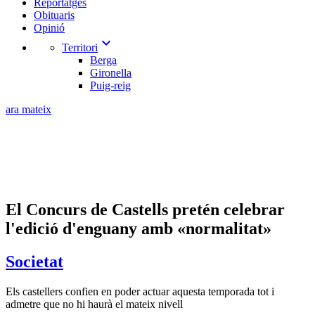
Reportatges
Obituaris
Opinió
expand_more
Territori
Berga
Gironella
Puig-reig
ara mateix
El Concurs de Castells pretén celebrar
l'edició d'enguany amb «normalitat»
Societat
Els castellers confien en poder actuar aquesta temporada tot i
admetre que no hi haurà el mateix nivell