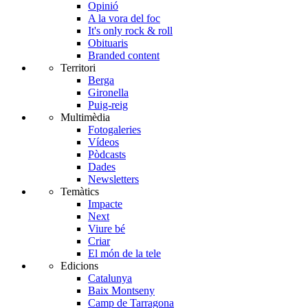
Opinió
A la vora del foc
It's only rock & roll
Obituaris
Branded content
Territori
Berga
Gironella
Puig-reig
Multimèdia
Fotogaleries
Vídeos
Pòdcasts
Dades
Newsletters
Temàtics
Impacte
Next
Viure bé
Criar
El món de la tele
Edicions
Catalunya
Baix Montseny
Camp de Tarragona