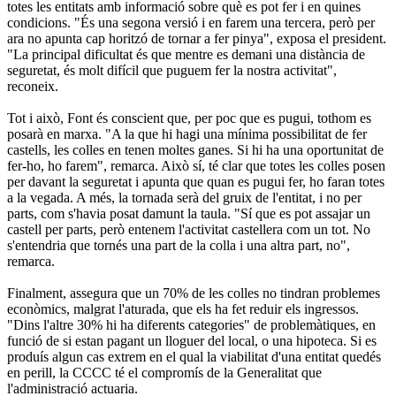
totes les entitats amb informació sobre què es pot fer i en quines
condicions. "És una segona versió i en farem una tercera, però per
ara no apunta cap horitzó de tornar a fer pinya", exposa el president.
"La principal dificultat és que mentre es demani una distància de
seguretat, és molt difícil que puguem fer la nostra activitat",
reconeix.
Tot i això, Font és conscient que, per poc que es pugui, tothom es
posarà en marxa. "A la que hi hagi una mínima possibilitat de fer
castells, les colles en tenen moltes ganes. Si hi ha una oportunitat de
fer-ho, ho farem", remarca. Això sí, té clar que totes les colles posen
per davant la seguretat i apunta que quan es pugui fer, ho faran totes
a la vegada. A més, la tornada serà del gruix de l'entitat, i no per
parts, com s'havia posat damunt la taula. "Sí que es pot assajar un
castell per parts, però entenem l'activitat castellera com un tot. No
s'entendria que tornés una part de la colla i una altra part, no",
remarca.
Finalment, assegura que un 70% de les colles no tindran problemes
econòmics, malgrat l'aturada, que els ha fet reduir els ingressos.
"Dins l'altre 30% hi ha diferents categories" de problemàtiques, en
funció de si estan pagant un lloguer del local, o una hipoteca. Si es
produís algun cas extrem en el qual la viabilitat d'una entitat quedés
en perill, la CCCC té el compromís de la Generalitat que
l'administració actuaria.