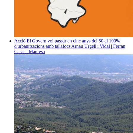
Acció
El Govern vol passar en cinc anys del 50 al 100%
d'urbanitzacions amb tallafocs
Arnau Urgell i Vidal | Ferran
Casas i Manresa