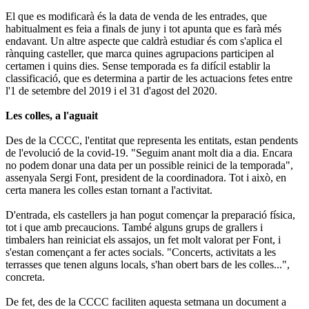
El que es modificarà és la data de venda de les entrades, que
habitualment es feia a finals de juny i tot apunta que es farà més
endavant. Un altre aspecte que caldrà estudiar és com s'aplica el
rànquing casteller, que marca quines agrupacions participen al
certamen i quins dies. Sense temporada es fa difícil establir la
classificació, que es determina a partir de les actuacions fetes entre
l'1 de setembre del 2019 i el 31 d'agost del 2020.
Les colles, a l'aguait
Des de la CCCC, l'entitat que representa les entitats, estan pendents
de l'evolució de la covid-19. "Seguim anant molt dia a dia. Encara
no podem donar una data per un possible reinici de la temporada",
assenyala Sergi Font, president de la coordinadora. Tot i això, en
certa manera les colles estan tornant a l'activitat.
D'entrada, els castellers ja han pogut començar la preparació física,
tot i que amb precaucions. També alguns grups de grallers i
timbalers han reiniciat els assajos, un fet molt valorat per Font, i
s'estan començant a fer actes socials. "Concerts, activitats a les
terrasses que tenen alguns locals, s'han obert bars de les colles...",
concreta.
De fet, des de la CCCC faciliten aquesta setmana un document a