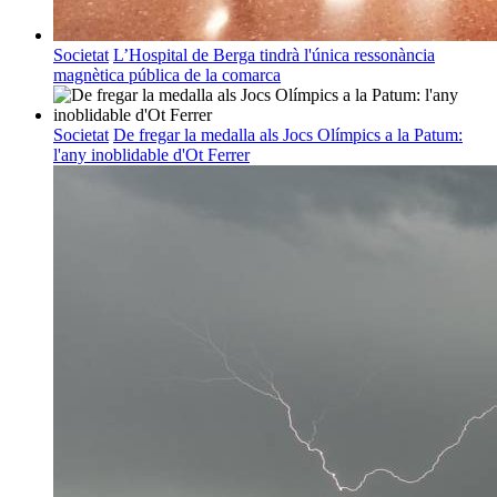
Societat
L’Hospital de Berga tindrà l'única ressonància
magnètica pública de la comarca
Societat
De fregar la medalla als Jocs Olímpics a la Patum:
l'any inoblidable d'Ot Ferrer