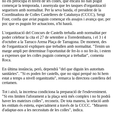
no els preocupa el nivell de les colles, que encara no han pogut
començar la temporada, i assenyala que les tasques d'organització
segueixen amb normalitat. Per la seva banda, el president de la
Coordinadora de Colles Castelleres de Catalunya (CCCC), Sergi
Font, confia que aviat puguin començar els assajos i avança que, per
poc que es puguin fer actuacions, n'hi haurà.
L'organització del Concurs de Castells treballa amb normalitat per
poder celebrar la cita el 27 de setembre a Torredembarra, i el 3 i 4
d'octubre a la Tarraco Arena Plaça de Tarragona. De moment, des
de l'organització expliquen que treballen amb normalitat. "Tenim un
marge ampli per determinar l'oportunitat de fer-lo o no fer-lo, i estem
a expenses que les colles puguin començar a treballar", comenta
Roca.
En última instància, però, dependrà "del que diguin les autoritats
sanitàries". "Si es poden fer castells, que no sigui perquè no hi hem
estat a temps a nivell organitzatiu", remarca la directora castellera del
certamen.
Tot i això, la incertesa condiciona la preparació de l'esdeveniment.
"Si ens limiten l'aforament a la plaça serà més complex i no hi podrà
haver les mateixes colles", reconeix. De tota manera, la relació amb
les entitats és estreta, especialment a través de la CCCC. "Mirarem
d'adaptar-nos a les necessitats de les colles", indica.