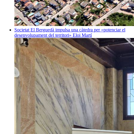
Societat
El Berguedà impulsa una càtedra per «potenciar el
desenvolupament del territori»
Eloi Martí