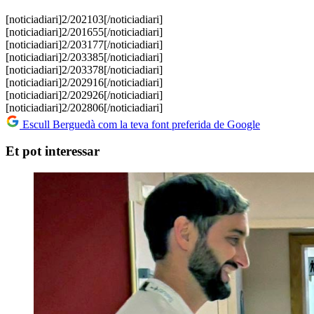
[noticiadiari]2/202103[/noticiadiari]
[noticiadiari]2/201655[/noticiadiari]
[noticiadiari]2/203177[/noticiadiari]
​[noticiadiari]2/203385[/noticiadiari]
​​[noticiadiari]2/203378[/noticiadiari]
​​​[noticiadiari]2/202916[/noticiadiari]
​​​​[noticiadiari]2/202926[/noticiadiari]
​​​​​[noticiadiari]2/202806[/noticiadiari]
Escull Berguedà com la teva font preferida de Google
Et pot interessar