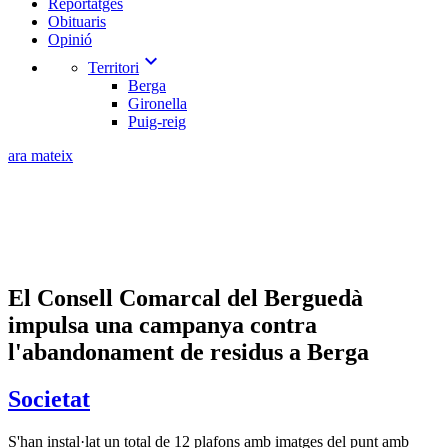
Reportatges
Obituaris
Opinió
expand_more
Territori
Berga
Gironella
Puig-reig
ara mateix
El Consell Comarcal del Berguedà
impulsa una campanya contra
l'abandonament de residus a Berga
Societat
S'han instal·lat un total de 12 plafons amb imatges del punt amb