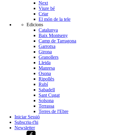
Next
Viure bé
Criar
El món de la tele
Edicions
Catalunya
Baix Montseny
Camp de Tarragona
Garrotxa
Girona
Granollers
Lleida
Manresa
Osona
Ripollès
Rubí
Sabadell
Sant Cugat
Solsona
Terrassa
Terres de l'Ebre
Iniciar Sessió
Subscriu-t'hi
Newsletter