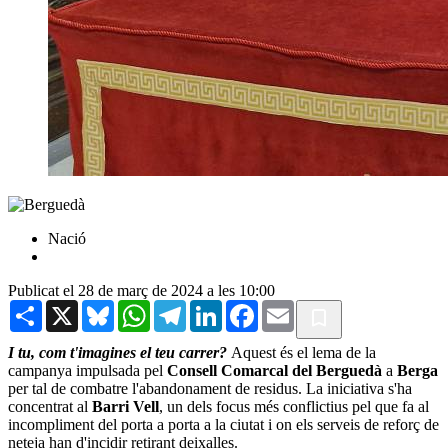
Nació
Publicat el 28 de març de 2024 a les 10:00
Share
X
Bluesky
WhatsApp
Telegram
LinkedIn
Facebook
Email
I tu, com t'imagines el teu carrer?
Aquest és el lema de la
campanya impulsada pel
Consell Comarcal del Berguedà
a
Berga
per tal de combatre l'abandonament de residus. La iniciativa s'ha
concentrat al
Barri Vell
, un dels focus més conflictius pel que fa al
incompliment del porta a porta a la ciutat i on els serveis de reforç de
neteja han d'incidir retirant deixalles.