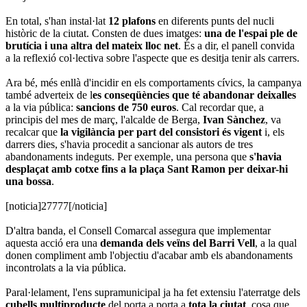
En total, s'han instal·lat
12 plafons
en diferents punts del nucli
històric de la ciutat. Consten de dues imatges:
una de l'espai ple de
brutícia i una altra del mateix lloc net
. És a dir, el panell convida
a la reflexió col·lectiva sobre l'aspecte que es desitja tenir als carrers.
Ara bé, més enllà d'incidir en els comportaments cívics, la campanya
també adverteix de l
es conseqüències que té abandonar deixalles
a la via pública:
sancions de 750 euros
. Cal recordar que, a
principis del mes de març, l'alcalde de Berga,
Ivan Sànchez
, va
recalcar que
la vigilància per part del consistori és vigent
i, els
darrers dies, s'havia procedit a sancionar als autors de tres
abandonaments indeguts. Per exemple, una persona que
s'havia
desplaçat amb cotxe fins a la plaça Sant Ramon per deixar-hi
una bossa
.
[noticia]27777[/noticia]
D'altra banda, el Consell Comarcal assegura que implementar
aquesta acció era una
demanda dels veïns del Barri Vell
, a la qual
donen compliment amb l'objectiu d'acabar amb els abandonaments
incontrolats a la via pública.
Paral·lelament, l'ens supramunicipal ja ha fet extensiu l'aterratge dels
cubells multiproducte
del porta a porta a
tota la ciutat
, cosa que