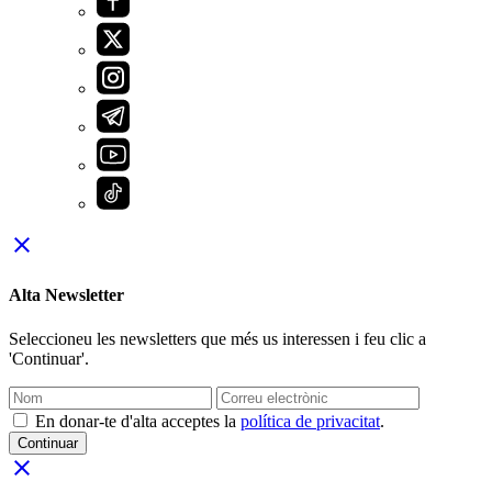
close
Alta Newsletter
Seleccioneu les newsletters que més us interessen i feu clic a
'Continuar'.
En donar-te d'alta acceptes la
política de privacitat
.
Continuar
close