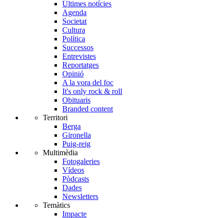
Últimes notícies
Agenda
Societat
Cultura
Política
Successos
Entrevistes
Reportatges
Opinió
A la vora del foc
It's only rock & roll
Obituaris
Branded content
Territori
Berga
Gironella
Puig-reig
Multimèdia
Fotogaleries
Vídeos
Pòdcasts
Dades
Newsletters
Temàtics
Impacte