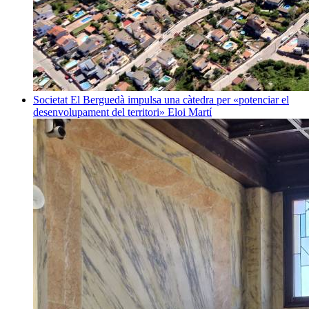
Societat
El Berguedà impulsa una càtedra per «potenciar el
desenvolupament del territori»
Eloi Martí