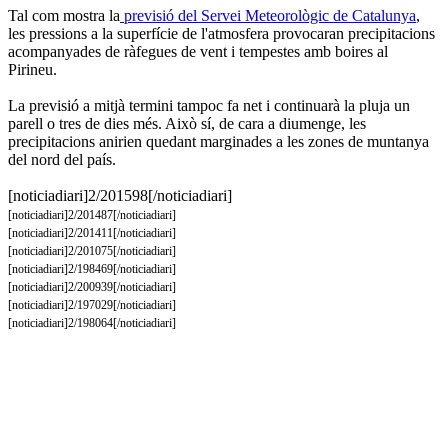
Tal com mostra la
previsió del Servei Meteorològic de Catalunya
,
les pressions a la superfície de l'atmosfera provocaran precipitacions
acompanyades de ràfegues de vent i tempestes amb boires al
Pirineu.
La previsió a mitjà termini tampoc fa net i continuarà la pluja un
parell o tres de dies més. Això sí, de cara a diumenge, les
precipitacions anirien quedant marginades a les zones de muntanya
del nord del país.
[noticiadiari]2/201598[/noticiadiari]
[noticiadiari]2/201487[/noticiadiari]
[noticiadiari]2/201411[/noticiadiari]
[noticiadiari]2/201075[/noticiadiari]
[noticiadiari]2/198469[/noticiadiari]
​[noticiadiari]2/200939[/noticiadiari]
[noticiadiari]2/197029[/noticiadiari]
[noticiadiari]2/198064[/noticiadiari]