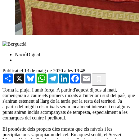
NacióDigital
Publicat el 13 de maig de 2020 a les 19:48
Share
X
Bluesky
WhatsApp
Telegram
LinkedIn
Facebook
Email
Torna la pluja. I amb força. A partir d'aquest dijous al matí,
començaran a caure els primers ruixats a l'interior i sud del país, que
s'aniran estenent al llarg de la tarda per la resta del territori. Ja
a partir del migdia els ruixats seran localment intensos i en alguns
punts aniran inclús acompanyats de tempesta, especialment a les
comarques del centre i prelitoral.
El pronòstic dels propers dies mostra que els núvols i les
precipitacions s'apropiaran del cel. En aquest sentit, el Servei