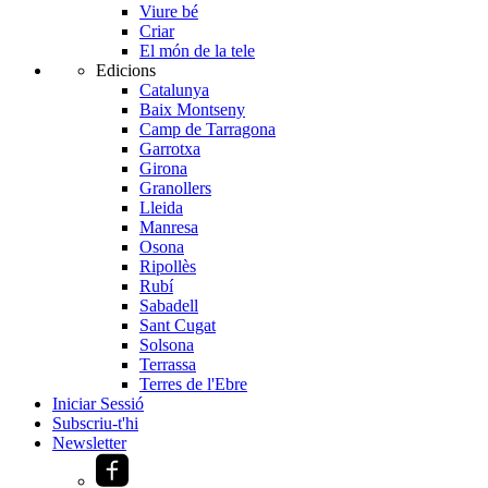
Viure bé
Criar
El món de la tele
Edicions
Catalunya
Baix Montseny
Camp de Tarragona
Garrotxa
Girona
Granollers
Lleida
Manresa
Osona
Ripollès
Rubí
Sabadell
Sant Cugat
Solsona
Terrassa
Terres de l'Ebre
Iniciar Sessió
Subscriu-t'hi
Newsletter