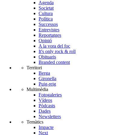
Agenda
Societat
Cultura
Política
Successos
Entrevistes
Reportatges
Opinió
A la vora del foc
It's only rock & roll
Obituaris
Branded content
Territori
Berga
Gironella
Puig-reig
Multimèdia
Fotogaleries
Vídeos
Pòdcasts
Dades
Newsletters
Temàtics
Impacte
Next