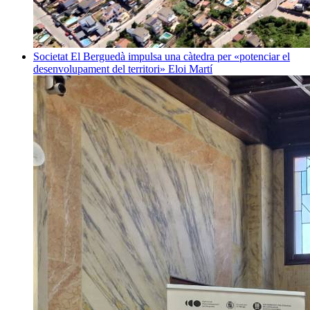
Societat
El Berguedà impulsa una càtedra per «potenciar el
desenvolupament del territori»
Eloi Martí