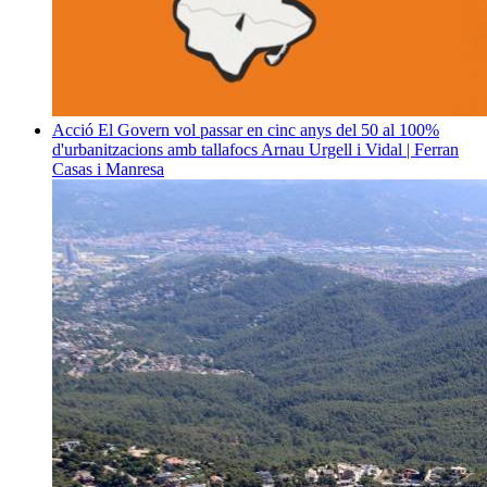
Acció
El Govern vol passar en cinc anys del 50 al 100%
d'urbanitzacions amb tallafocs
Arnau Urgell i Vidal | Ferran
Casas i Manresa