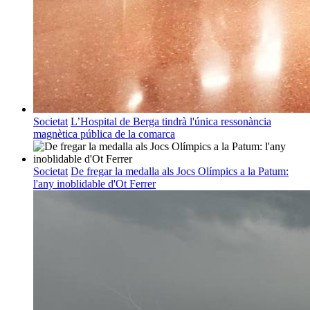
Societat
L’Hospital de Berga tindrà l'única ressonància
magnètica pública de la comarca
Societat
De fregar la medalla als Jocs Olímpics a la Patum:
l'any inoblidable d'Ot Ferrer