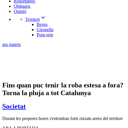
Reportatges
Obituaris
Opinió
expand_more
Territori
Berga
Gironella
Puig-reig
ara mateix
Fins quan puc tenir la roba estesa a fora?
Torna la pluja a tot Catalunya
Societat
Durant les properes hores s'estendran forts ruixats arreu del territori