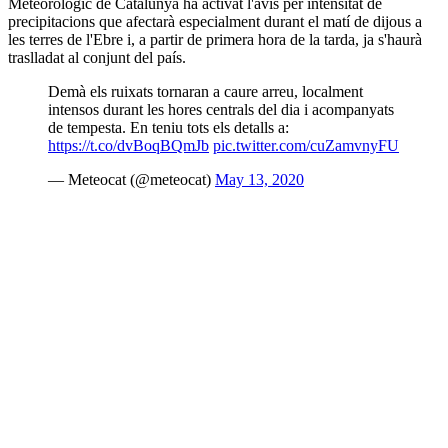
Meteorològic de Catalunya ha activat l'avís per intensitat de
precipitacions que afectarà especialment durant el matí de dijous a
les terres de l'Ebre i, a partir de primera hora de la tarda, ja s'haurà
traslladat al conjunt del país.
Demà els ruixats tornaran a caure arreu, localment
intensos durant les hores centrals del dia i acompanyats
de tempesta. En teniu tots els detalls a:
https://t.co/dvBoqBQmJb
pic.twitter.com/cuZamvnyFU
— Meteocat (@meteocat)
May 13, 2020