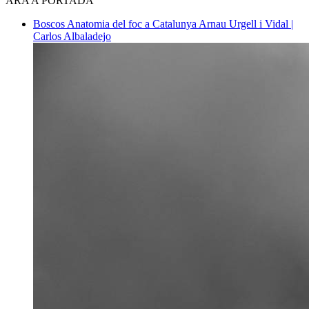
ARA A PORTADA
Boscos
Anatomia del foc a Catalunya
Arnau Urgell i Vidal |
Carlos Albaladejo