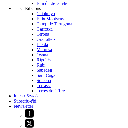
El món de la tele
Edicions
Catalunya
Baix Montseny
Camp de Tarragona
Garrotxa
Girona
Granollers
Lleida
Manresa
Osona
Ripollès
Rubí
Sabadell
Sant Cugat
Solsona
Terrassa
Terres de l'Ebre
Iniciar Sessió
Subscriu-t'hi
Newsletter