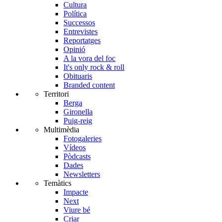
Cultura
Política
Successos
Entrevistes
Reportatges
Opinió
A la vora del foc
It's only rock & roll
Obituaris
Branded content
Territori
Berga
Gironella
Puig-reig
Multimèdia
Fotogaleries
Vídeos
Pòdcasts
Dades
Newsletters
Temàtics
Impacte
Next
Viure bé
Criar