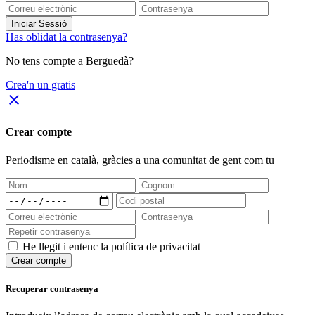
Iniciar Sessió
Has oblidat la contrasenya?
No tens compte a Berguedà?
Crea'n un gratis
close
Crear compte
Periodisme
en català
, gràcies a una comunitat de gent com tu
He llegit i entenc la política de privacitat
Crear compte
Recuperar contrasenya