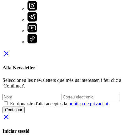
close
Alta Newsletter
Seleccioneu les newsletters que més us interessen i feu clic a
'Continuar'.
En donar-te d'alta acceptes la
política de privacitat
.
Continuar
close
Iniciar sessió