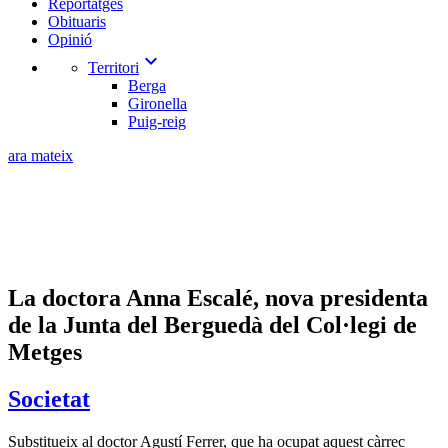
Reportatges
Obituaris
Opinió
expand_more
Territori
Berga
Gironella
Puig-reig
ara mateix
La doctora Anna Escalé, nova presidenta
de la Junta del Berguedà del Col·legi de
Metges
Societat
Substitueix al doctor Agustí Ferrer, que ha ocupat aquest càrrec