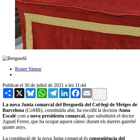
Roger Simon
Publicat el 30 de juliol de 2021 a les 11:44
Share
X
Bluesky
WhatsApp
Telegram
LinkedIn
Facebook
Email
La nova Junta comarcal del Berguedà del Col·legi de Metges de
Barcelona
(CoMB), constituïda ahir, ha escollit la doctora
Anna
Escalé
com a
nova presidenta comarcal
, que substituirà el doctor
Agustí Ferrer, que ha ocupat aquest càrrec durant els darrers gairebé
quatre anys.
La constitució de la nova Junta comarcal és
conseqüència del