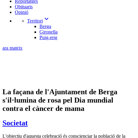
Reportatges
Obituaris
Opinió
expand_more
Territori
Berga
Gironella
Puig-reig
ara mateix
La façana de l'Ajuntament de Berga
s'il·lumina de rosa pel Dia mundial
contra el càncer de mama
Societat
L'objectiu d'aquesta celebració és conscienciar la població de la