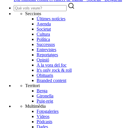
Seccions
Últimes notícies
Agenda
Societat
Cultura
Política
Successos
Entrevistes
Reportatges
Opinió
A la vora del foc
It's only rock & roll
Obituaris
Branded content
Territori
Berga
Gironella
Puig-reig
Multimèdia
Fotogaleries
Vídeos
Pòdcasts
Dades