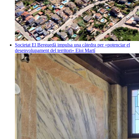
Societat
El Berguedà impulsa una càtedra per «potenciar el
desenvolupament del territori»
Eloi Martí