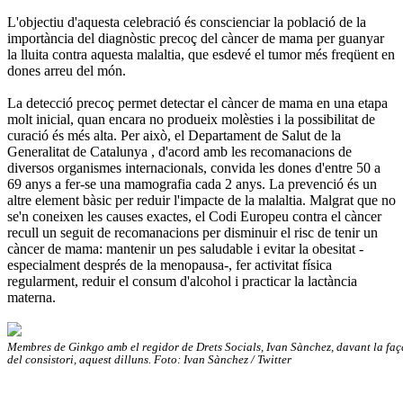
L'objectiu d'aquesta celebració és conscienciar la població de la
importància del diagnòstic precoç del càncer de mama per guanyar
la lluita contra aquesta malaltia, que esdevé el tumor més freqüent en
dones arreu del món.
La detecció precoç permet detectar el càncer de mama en una etapa
molt inicial, quan encara no produeix molèsties i la possibilitat de
curació és més alta. Per això, el Departament de Salut de la
Generalitat de Catalunya , d'acord amb les recomanacions de
diversos organismes internacionals, convida les dones d'entre 50 a
69 anys a fer-se una mamografia cada 2 anys. La prevenció és un
altre element bàsic per reduir l'impacte de la malaltia. Malgrat que no
se'n coneixen les causes exactes, el Codi Europeu contra el càncer
recull un seguit de recomanacions per disminuir el risc de tenir un
càncer de mama: mantenir un pes saludable i evitar la obesitat -
especialment després de la menopausa-, fer activitat física
regularment, reduir el consum d'alcohol i practicar la lactància
materna.
Membres de Ginkgo amb el regidor de Drets Socials, Ivan Sànchez, davant la faç
del consistori, aquest dilluns. Foto: Ivan Sànchez / Twitter