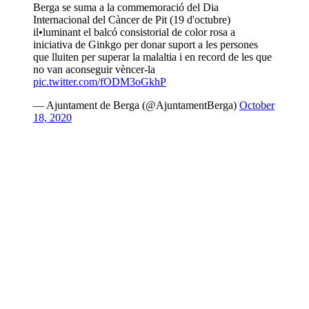
Berga se suma a la commemoració del Dia
Internacional del Càncer de Pit (19 d'octubre)
il•luminant el balcó consistorial de color rosa a
iniciativa de Ginkgo per donar suport a les persones
que lluiten per superar la malaltia i en record de les que
no van aconseguir vèncer-la
pic.twitter.com/fODM3oGkhP
— Ajuntament de Berga (@AjuntamentBerga)
October
18, 2020