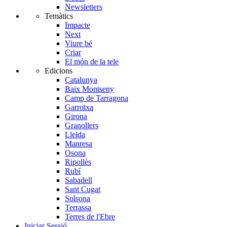
Newsletters
Temàtics
Impacte
Next
Viure bé
Criar
El món de la tele
Edicions
Catalunya
Baix Montseny
Camp de Tarragona
Garrotxa
Girona
Granollers
Lleida
Manresa
Osona
Ripollès
Rubí
Sabadell
Sant Cugat
Solsona
Terrassa
Terres de l'Ebre
Iniciar Sessió