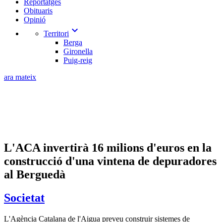
Reportatges
Obituaris
Opinió
expand_more
Territori
Berga
Gironella
Puig-reig
ara mateix
L'ACA invertirà 16 milions d'euros en la
construcció d'una vintena de depuradores
al Berguedà
Societat
L'Agència Catalana de l'Aigua preveu construir sistemes de