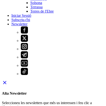
Solsona
Terrassa
Terres de l'Ebre
Iniciar Sessió
Subscriu-t'hi
Newsletter
close
Alta Newsletter
Seleccioneu les newsletters que més us interessen i feu clic a