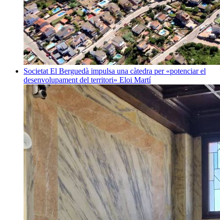
Societat
El Berguedà impulsa una càtedra per «potenciar el
desenvolupament del territori»
Eloi Martí