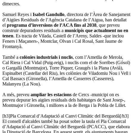
dimecres.
Samuel Reyes i
Isabel Gandullo
, directora de l’Àrea de Sanejament
d’Aigües Residuals de l’Agència Catalana de l’Aigua, han detallat
el
programa d’inversions de l’ACA fins al 2038
, que preveu
construir depuradores residuals a
municipis que actualment no en
tenen
. Es tracta de Vilada, Castell de l’Areny, Saldes -que inclou
Feners i Maçaners-, Montclar, Olvan i Cal Rosal, Sant Jaume de
Frontanyà.
També a
colònies industrials i nuclis
, com l’Ametlla de Merola,
Cal Riera i Cal Vidal (Puig-reig), i nuclis com el de Sorribes (Gósol)
o Gargallà (Montmajor), Torre Piquer, Graugés i la Plana (Avià),
Espinalbet (Castellar del Riu), les colònies de Viladomiu Nou i Vell i
Cal Bassacs (Gironella), l’Ametlla de Casserres (Casserres),
Malanyeu (La Nou).
A més, preveu
ampliar les estacions
de Cercs -municipi on es
preveu depurar les aigües residuals dels habitatges de Sant Josep-,
Montmajor i Gironella, i millores a la de Berga i la Pobla de Lillet.
[h3]Pla Comarcal d’Adaptació al Canvi Climàtic del Berguedà[/h3]
El consell d'alcaldes també ha posat sobre la taula el Pla Comarcal
d’Adaptació al Canvi Climàtic del Berguedà (PCACC), que elabora
la Diputació de Barcelona. En aquest sentit, els ajuntaments hauran