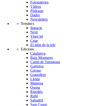
Fotogaleries
Vídeos
Pòdcasts
Dades
Newsletters
Temàtics
Impacte
Next
Viure bé
Criar
El món de la tele
Edicions
Catalunya
Baix Montseny
Camp de Tarragona
Garrotxa
Girona
Granollers
Lleida
Manresa
Osona
Ripollès
Rubí
Sabadell
Sant Cugat