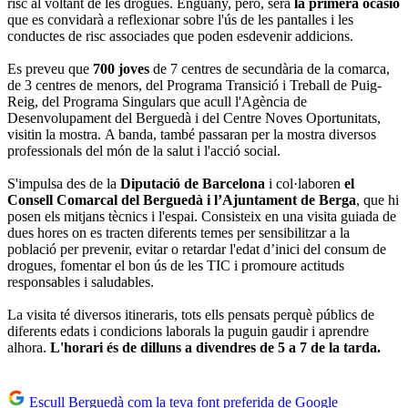
risc al voltant de les drogues. Enguany, però, serà
la primera ocasió
que es convidarà a reflexionar sobre l'ús de les pantalles i les
conductes de risc associades que poden esdevenir addicions.
Es preveu que
700 joves
de 7 centres de secundària de la comarca,
de 3 centres de menors, del Programa Transició i Treball de Puig-
Reig, del Programa Singulars que acull l'Agència de
Desenvolupament del Berguedà i del Centre Noves Oportunitats,
visitin la mostra. A banda, també passaran per la mostra diversos
professionals del món de la salut i l'acció social.
S'impulsa des de la
Diputació de Barcelona
i col·laboren
el
Consell Comarcal del Berguedà i l’Ajuntament de Berga
, que hi
posen els mitjans tècnics i l'espai. Consisteix en una visita guiada de
dues hores on es tracten diferents temes per sensibilitzar a la
població per prevenir, evitar o retardar l'edat d’inici del consum de
drogues, fomentar el bon ús de les TIC i promoure actituds
responsables i saludables.
La visita té diversos itineraris, tots ells pensats perquè públics de
diferents edats i condicions laborals la puguin gaudir i aprendre
alhora.
L'horari és de dilluns a divendres de 5 a 7 de la tarda.
Escull Berguedà com la teva font preferida de Google