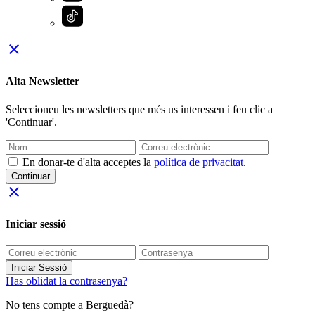
close
Alta Newsletter
Seleccioneu les newsletters que més us interessen i feu clic a
'Continuar'.
En donar-te d'alta acceptes la
política de privacitat
.
Continuar
close
Iniciar sessió
Iniciar Sessió
Has oblidat la contrasenya?
No tens compte a Berguedà?