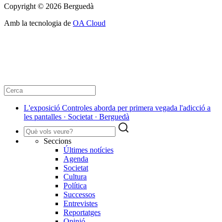
Copyright © 2026 Berguedà
Amb la tecnologia de
OA Cloud
L'exposició Controles aborda per primera vegada l'adicció a
les pantalles · Societat · Berguedà
Seccions
Últimes notícies
Agenda
Societat
Cultura
Política
Successos
Entrevistes
Reportatges
Opinió