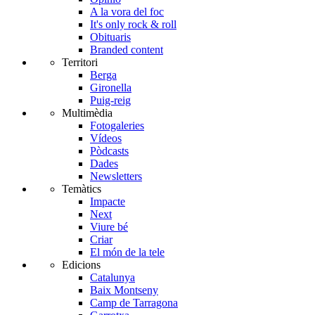
A la vora del foc
It's only rock & roll
Obituaris
Branded content
Territori
Berga
Gironella
Puig-reig
Multimèdia
Fotogaleries
Vídeos
Pòdcasts
Dades
Newsletters
Temàtics
Impacte
Next
Viure bé
Criar
El món de la tele
Edicions
Catalunya
Baix Montseny
Camp de Tarragona