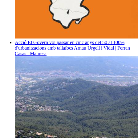
Acció
El Govern vol passar en cinc anys del 50 al 100%
d'urbanitzacions amb tallafocs
Arnau Urgell i Vidal | Ferran
Casas i Manresa