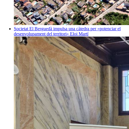
Societat
El Berguedà impulsa una càtedra per «potenciar el
desenvolupament del territori»
Eloi Martí