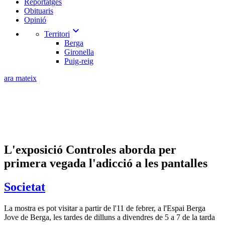
Reportatges
Obituaris
Opinió
expand_more
Territori
Berga
Gironella
Puig-reig
ara mateix
L'exposició Controles aborda per
primera vegada l'adicció a les pantalles
Societat
La mostra es pot visitar a partir de l'11 de febrer, a l'Espai Berga
Jove de Berga, les tardes de dilluns a divendres de 5 a 7 de la tarda