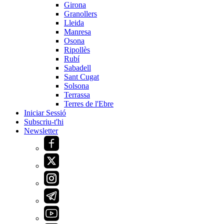
Girona
Granollers
Lleida
Manresa
Osona
Ripollès
Rubí
Sabadell
Sant Cugat
Solsona
Terrassa
Terres de l'Ebre
Iniciar Sessió
Subscriu-t'hi
Newsletter