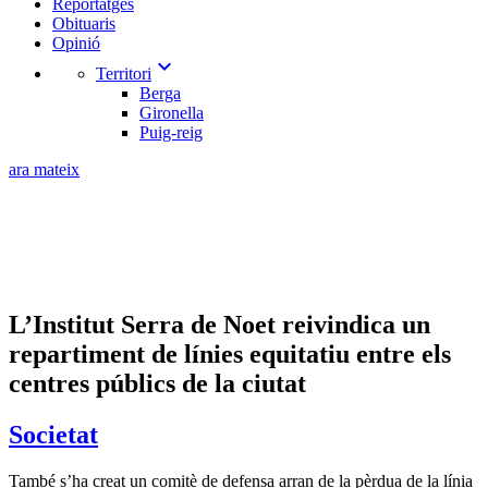
Reportatges
Obituaris
Opinió
expand_more
Territori
Berga
Gironella
Puig-reig
ara mateix
L’Institut Serra de Noet reivindica un
repartiment de línies equitatiu entre els
centres públics de la ciutat
Societat
També s’ha creat un comitè de defensa arran de la pèrdua de la línia