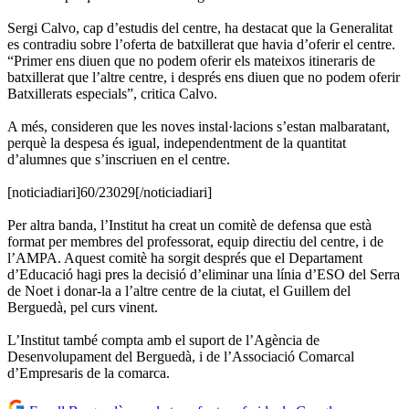
Sergi Calvo, cap d’estudis del centre, ha destacat que la Generalitat
es contradiu sobre l’oferta de batxillerat que havia d’oferir el centre.
“Primer ens diuen que no podem oferir els mateixos itineraris de
batxillerat que l’altre centre, i després ens diuen que no podem oferir
Batxillerats especials”, critica Calvo.
A més, consideren que les noves instal·lacions s’estan malbaratant,
perquè la despesa és igual, independentment de la quantitat
d’alumnes que s’inscriuen en el centre.
[noticiadiari]60/23029[/noticiadiari]
Per altra banda, l’Institut ha creat un comitè de defensa que està
format per membres del professorat, equip directiu del centre, i de
l’AMPA. Aquest comitè ha sorgit després que el Departament
d’Educació hagi pres la decisió d’eliminar una línia d’ESO del Serra
de Noet i donar-la a l’altre centre de la ciutat, el Guillem del
Berguedà, pel curs vinent.
L’Institut també compta amb el suport de l’Agència de
Desenvolupament del Berguedà, i de l’Associació Comarcal
d’Empresaris de la comarca.