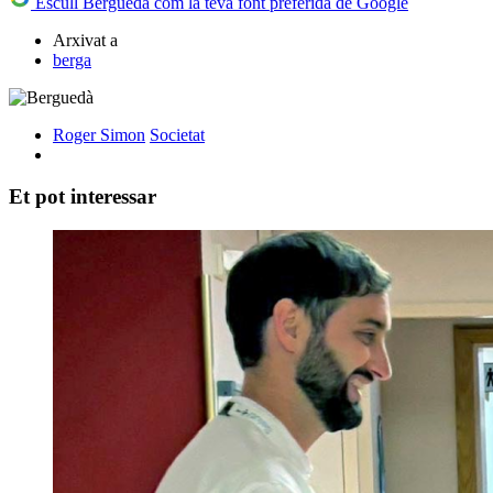
Escull Berguedà com la teva font preferida de Google
Arxivat a
berga
Roger Simon
Societat
Et pot interessar