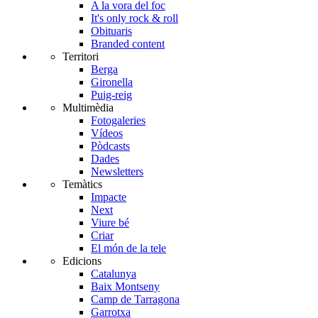
A la vora del foc
It's only rock & roll
Obituaris
Branded content
Territori
Berga
Gironella
Puig-reig
Multimèdia
Fotogaleries
Vídeos
Pòdcasts
Dades
Newsletters
Temàtics
Impacte
Next
Viure bé
Criar
El món de la tele
Edicions
Catalunya
Baix Montseny
Camp de Tarragona
Garrotxa