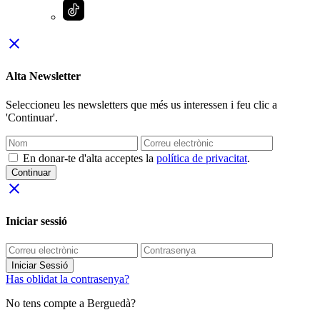
close
Alta Newsletter
Seleccioneu les newsletters que més us interessen i feu clic a
'Continuar'.
En donar-te d'alta acceptes la
política de privacitat
.
Continuar
close
Iniciar sessió
Iniciar Sessió
Has oblidat la contrasenya?
No tens compte a Berguedà?