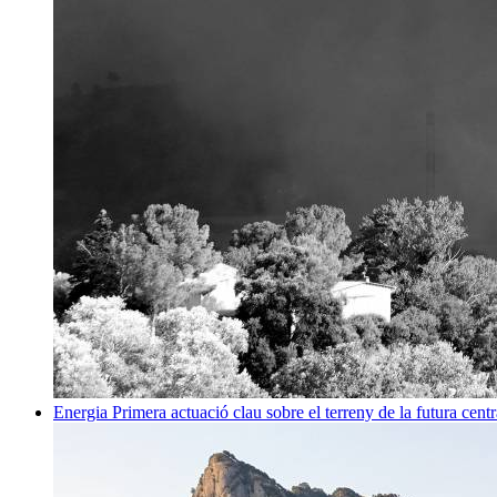
Energia
Primera actuació clau sobre el terreny de la futura centr