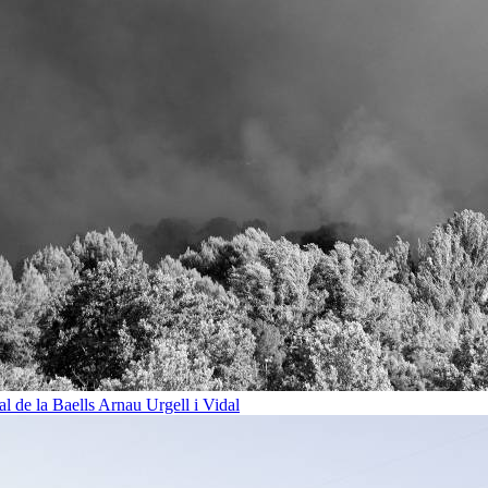
al de la Baells
Arnau Urgell i Vidal