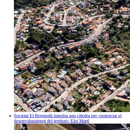
Societat
El Berguedà impulsa una càtedra per «potenciar el
desenvolupament del territori»
Eloi Martí