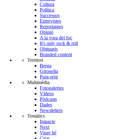
Cultura
Política
Successos
Entrevistes
Reportatges
Opinió
A la vora del foc
It's only rock & roll
Obituaris
Branded content
Territori
Berga
Gironella
Puig-reig
Multimèdia
Fotogaleries
Vídeos
Pòdcasts
Dades
Newsletters
Temàtics
Impacte
Next
Viure bé
Criar