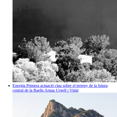
Energia
Primera actuació clau sobre el terreny de la futura
central de la Baells
Arnau Urgell i Vidal