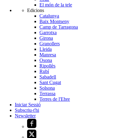
El món de la tele
Edicions
Catalunya
Baix Montseny
Camp de Tarragona
Garrotxa
Girona
Granollers
Lleida
Manresa
Osona
Ripollès
Rubí
Sabadell
Sant Cugat
Solsona
Terrassa
Terres de l'Ebre
Iniciar Sessió
Subscriu-t'hi
Newsletter