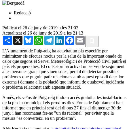
Redacció
Publicat el 26 de juny de 2019 a les 21:02
Actualitzat el 26 de juny de 2019 a les 21:13
Share
X
Bluesky
WhatsApp
Telegram
LinkedIn
Facebook
Email
L'Ajuntament de Puig-reig ha activitat un pla específic per
minimitzar els efecties nocius per la salut de la important onada de
calor que segons el Servei Metereològic i de Protecció Civil patirà el
país els propers dies. El consistori ha activat un servei de seguiment
a les persones grans que viuen soles, per tal de detectar possibles
problemes que puguin patir relacionats amb aquest episodi de calor
extrema i demana a la població que informi de qualsevol incidència
o problema relacionat amb aquesta situació.
A més, els veïns de Puig-reig tindran accés gratuït a les instal·lacions
de la piscina municipal els pròxims dies. Fonts de l'ajuntament han
informat que en principi serà del dijous 27 fins al diumenge 30 de
juny, i han recomanat fer-ne "un ús racional" per evitar que la
mesura "es converteixi en un problema".
Ahir Berga ja va anunciar
la gratuïtat de la seva piscina municipal