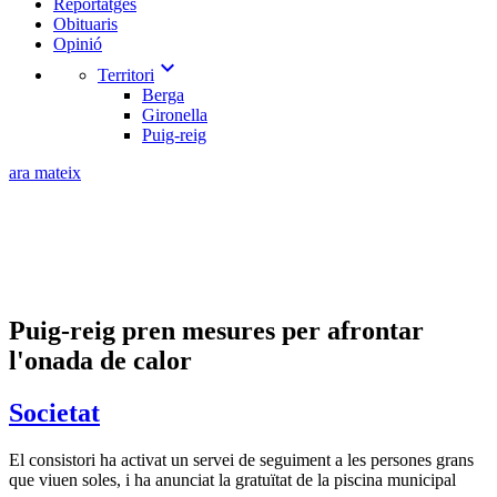
Reportatges
Obituaris
Opinió
expand_more
Territori
Berga
Gironella
Puig-reig
ara mateix
Puig-reig pren mesures per afrontar
l'onada de calor
Societat
El consistori ha activat un servei de seguiment a les persones grans
que viuen soles, i ha anunciat la gratuïtat de la piscina municipal