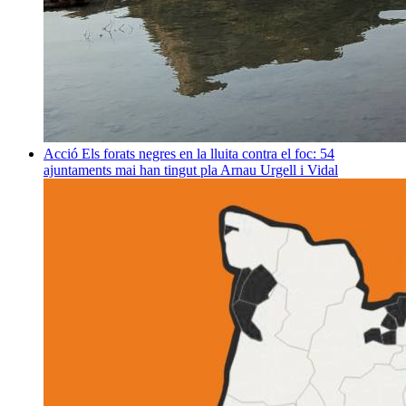
Acció
Els forats negres en la lluita contra el foc: 54
ajuntaments mai han tingut pla
Arnau Urgell i Vidal