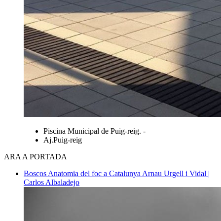
Piscina Municipal de Puig-reig. -
Aj.Puig-reig
ARA A PORTADA
Boscos
Anatomia del foc a Catalunya
Arnau Urgell i Vidal |
Carlos Albaladejo