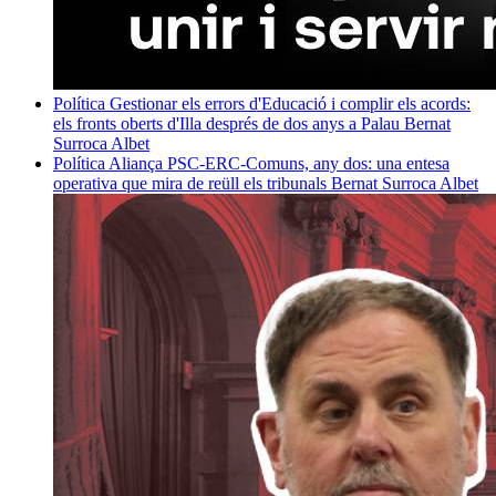
Política
Gestionar els errors d'Educació i complir els acords:
els fronts oberts d'Illa després de dos anys a Palau
Bernat
Surroca Albet
Política
Aliança PSC-ERC-Comuns, any dos: una entesa
operativa que mira de reüll els tribunals
Bernat Surroca Albet