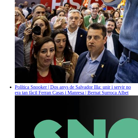
Política
Snooker | Dos anys de Salvador Illa: unir i servir no
era tan fàcil
Ferran Casas i Manresa | Bernat Surroca Albet