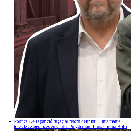
Política
De l'aparició fugaç al retorn definitiu: Junts manté
totes les esperances en Carles Puigdemont
Lluís Girona Boffi