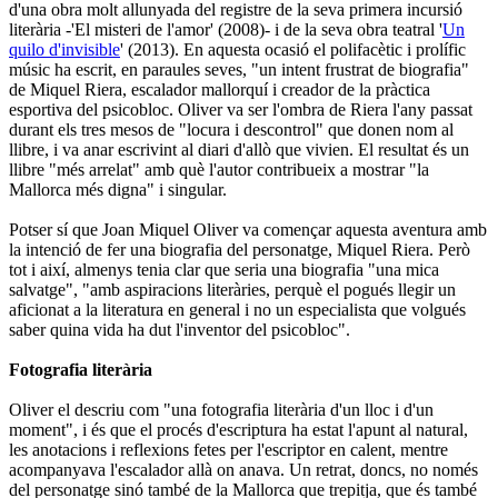
d'una obra molt allunyada del registre de la seva primera incursió
literària -'El misteri de l'amor' (2008)- i de la seva obra teatral '
Un
quilo d'invisible
' (2013). En aquesta ocasió el polifacètic i prolífic
músic ha escrit, en paraules seves, "un intent frustrat de biografia"
de Miquel Riera, escalador mallorquí i creador de la pràctica
esportiva del psicobloc. Oliver va ser l'ombra de Riera l'any passat
durant els tres mesos de "locura i descontrol" que donen nom al
llibre, i va anar escrivint al diari d'allò que vivien. El resultat és un
llibre "més arrelat" amb què l'autor contribueix a mostrar "la
Mallorca més digna" i singular.
Potser sí que Joan Miquel Oliver va començar aquesta aventura amb
la intenció de fer una biografia del personatge, Miquel Riera. Però
tot i així, almenys tenia clar que seria una biografia "una mica
salvatge", "amb aspiracions literàries, perquè el pogués llegir un
aficionat a la literatura en general i no un especialista que volgués
saber quina vida ha dut l'inventor del psicobloc".
Fotografia literària
Oliver el descriu com "una fotografia literària d'un lloc i d'un
moment", i és que el procés d'escriptura ha estat l'apunt al natural,
les anotacions i reflexions fetes per l'escriptor en calent, mentre
acompanyava l'escalador allà on anava. Un retrat, doncs, no només
del personatge sinó també de la Mallorca que trepitja, que és també