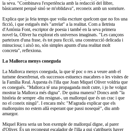
la seva. "Combinava l'experiència amb la redacció del llibre,
bàsicament perquè sinó se m'oblidava", reconeix amb un somriure.
Explica que ja feia temps que volia escriure quelcom que no fos una
ficció, i que estigués més "arrelat" a la realitat. Com a lletrista
d'Antònia Font, escriptor de poesia i també en la seva primera
novel·la, Oliver ha explorat els universos imaginats. "Les cançons
parteixen d'una frase, és tot pura ficció, una construcció delicada i
minuciosa; i això no, són simples apunts d'una realitat molt
concreta", reflexiona.
La Mallorca menys coneguda
La Mallorca menys coneguda, la que té poc o res a veure amb el
turisme desenfrenat, els successos estiuencs macabres o les visites de
la Família Real. Aquesta és l'illa que Joan Miquel Oliver voldria que
es conegués. "Mallorca té una propaganda molt cutre, i jo he volgut
mostrar la Mallorca més digna". De quina manera? Doncs amb "la
història de sempre -diu resignat-, un mallorquí que és un crac i que
no el coneix ningú". I encara més: "M'agrada explicar que els
mallorquins no estem allà esperant que passi nosequè", diu amb
amargor.
Miquel Riera seria un bon exemple de mallorquí digne, al parer
d'Oliver. És un reconegut escalador de l'illa a qui s'atribueix haver