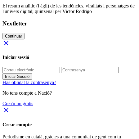
El resum analític (i àgil) de les tendències, viralitats i personatges de
l'univers digital; quinzenal per Victor Rodrigo
Nextletter
Continuar
close
Iniciar sessió
Iniciar Sessió
Has oblidat la contrasenya?
No tens compte a Nació?
Crea'n un gratis
close
Crear compte
Periodisme
en català
, gràcies a una comunitat de gent com tu