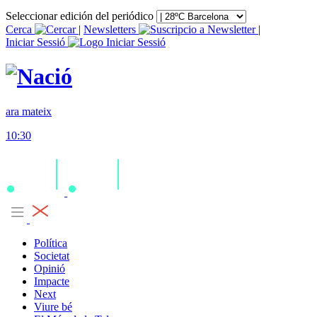
Seleccionar edición del periódico
Cerca
|
Newsletters
|
Iniciar Sessió
ara mateix
10:30
Política
Societat
Opinió
Impacte
Next
Viure bé