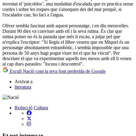
inventat el 'psicobloc', una modalitat d'escalada que es practica sense
cordes i sobre les roques que s'aixequen des del mar perquè, si
l'escalador cau, ho faci a l'aigua.
Oliver sembla fascinat amb aquest personatge, i en diu meravelles.
Durant 90 dies va conviure amb ell i la seva rutina. És clar que
rutina potser no és la paraula que més li escau, a jutjar pel que
n'explica l'escriptor: "Si llegiu el llibre veureu que en Miquel és un
personatge absolutament estrambòtic, i sembla impossible que una
persona de 50 anys hagi pogut viure tot el que ha viscut". Per
descriure el que va experimentar aquells tres mesos amb ell li venen
al cap dues paraules: "locura i descontrol".
Escull Nació com la teva font preferida de Google
Arxivat a
literatura
Redacció
Cultura
Et pot interessar