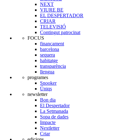
NEXT
VIURE BE
EL DESPERTADOR
CRIAR
TELEVISIÓ
Contingut patrocinat
FOCUS
finançament
barcelona
sequera
habitatge
transparència
llengua
programes
Snooker
Úniqs
newsletter
Bon dia
El Despertador
La Setmanada
Sopa de dades
Impacte
Nextletter
Criar
edicions