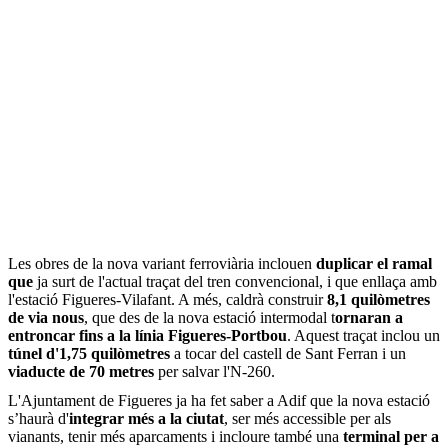
Les obres de la nova variant ferroviària inclouen
duplicar el ramal
que
ja surt de l'actual traçat del tren convencional, i que enllaça amb
l'estació Figueres-Vilafant. A més, caldrà construir
8,1 quilòmetres
de via nous
, que des de la nova estació intermodal t
ornaran a
entroncar fins a la línia Figueres-Portbou
. Aquest traçat inclou un
túnel d'1,75 quilòmetres
a tocar del castell de Sant Ferran i un
viaducte de 70 metres
per salvar l'N-260.
L'Ajuntament de Figueres ja ha fet saber a Adif que la nova estació
s’haurà d'
integrar més a la ciutat
, ser més accessible per als
vianants, tenir més aparcaments i incloure també una
terminal per a