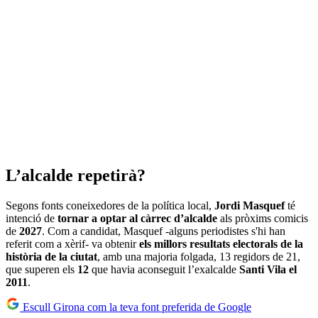
L’alcalde repetirà?
Segons fonts coneixedores de la política local,
Jordi Masquef
té
intenció de
tornar a optar al càrrec d’alcalde
als pròxims comicis
de
2027
. Com a candidat, Masquef -alguns periodistes s'hi han
referit com a xèrif- va obtenir
els millors resultats electorals de la
història de la ciutat
, amb una majoria folgada, 13 regidors de 21,
que superen els
12
que havia aconseguit l’exalcalde
Santi Vila el
2011
.
Escull Girona com la teva font preferida de Google