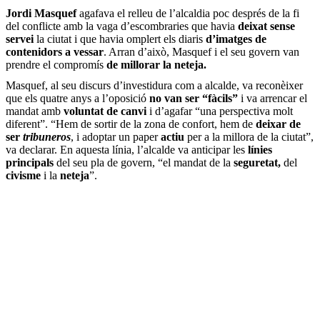
Jordi Masquef
agafava el relleu de l’alcaldia poc després de la fi
del conflicte amb la vaga d’escombraries que havia
deixat sense
servei
la ciutat i que havia omplert els diaris
d’imatges de
contenidors a vessar
. Arran d’això, Masquef i el seu govern van
prendre el compromís
de millorar la neteja.
Masquef, al seu discurs d’investidura com a alcalde, va reconèixer
que els quatre anys a l’oposició
no van ser “fàcils”
i va arrencar el
mandat amb
voluntat de canvi
i d’agafar “una perspectiva molt
diferent”. “Hem de sortir de la zona de confort, hem de
deixar de
ser
tribuneros
, i adoptar un paper
actiu
per a la millora de la ciutat”,
va declarar. En aquesta línia, l’alcalde va anticipar les
línies
principals
del seu pla de govern, “el mandat de la
seguretat,
del
civisme
i la
neteja
”.