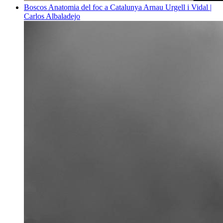
Boscos
Anatomia del foc a Catalunya
Arnau Urgell i Vidal |
Carlos Albaladejo