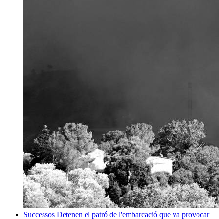
Successos
Detenen el patró de l'embarcació que va provocar