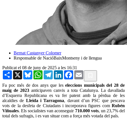
Bernat Castanyer Colomer
Responsable de NacióBaixMontseny i de llengua
Publicat el 08 de juny de 2025 a les 16:31
Share
X
Bluesky
WhatsApp
Telegram
LinkedIn
Facebook
Email
Fa poc més de dos anys que les
eleccions municipals del 28 de
maig de 2023
anticipaven canvis a tota Catalunya. La davallada
d’Esquerra Republicana es va fer patent amb la pèrdua de les
alcaldies de
Lleida i Tarragona
, davant d’un PSC que pescava
vots de la desfeta de Ciutadans i incorporava figures com
Rubén
Viñuales
. Els socialistes van aconseguir
710.000 vots
, un 23,7% del
total dels sufragis, i es van situar com a força més votada del país.