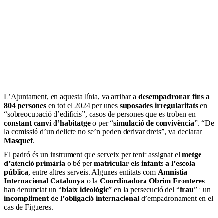
L’Ajuntament, en aquesta línia, va arribar a
desempadronar fins a
804 persones
en tot el 2024 per unes
suposades irregularitats
en
“sobreocupació d’edificis”, casos de persones que es troben en
constant canvi d’habitatge
o per “
simulació de convivència
”. “De
la comissió d’un delicte no se’n poden derivar drets”, va declarar
Masquef
.
El padró és un instrument que serveix per tenir assignat el
metge
d’atenció primària
o bé per
matricular els infants a l’escola
pública
, entre altres serveis. Algunes entitats com
Amnistia
Internacional Catalunya
o la
Coordinadora Obrim Fronteres
han denunciat un “
biaix ideològic
” en la persecució del “
frau
” i un
incompliment de l’obligació internacional
d’empadronament en el
cas de Figueres.