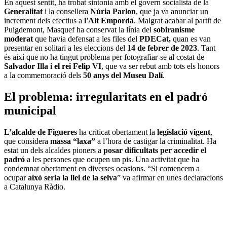
En aquest sentit, ha trobat sintonia amb el govern socialista de la
Generalitat
i la consellera
Núria Parlon
, que ja va anunciar un
increment dels efectius a
l'Alt Empordà
. Malgrat acabar al partit de
Puigdemont, Masquef ha conservat la línia del
sobiranisme
moderat
que havia defensat a les files del
PDECat,
quan es van
presentar
en solitari a les eleccions del
14 de febrer de 2023
. Tant
és així que no ha tingut problema per fotografiar-se al costat de
Salvador Illa i el rei Felip VI
, que va ser rebut amb tots els honors
a la commemoració dels
50 anys del Museu Dalí
.
El problema: irregularitats en el padró
municipal
L’alcalde de Figueres
ha criticat obertament la
legislació vigent
,
que considera
massa “laxa”
a l’hora de castigar la criminalitat. Ha
estat un dels alcaldes pioners a
posar dificultats per accedir el
padró
a les persones que ocupen un pis. Una activitat que ha
condemnat obertament en diverses ocasions. “Si comencem a
ocupar
això seria la llei de la selva
” va afirmar en unes declaracions
a Catalunya Ràdio.