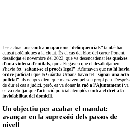
Les actuacions
contra ocupacions “delinqüencials”
també han
causat polèmiques a la ciutat. És el cas del bloc del carrer Ponent,
desallotjat el novembre del 2023, que va desencadenar
les queixes
d'una vintena d'entitats
, que al·legaven que el desallotjament
s'havia fet "
saltant-se el procés legal"
. Afirmaven que
no hi havia
ordre judicial
i que la Guàrdia Urbana havia fet
"signar una acta
policial"
als ocupes dient que marxaven pel seu propi peu. Després
de dur el cas a judici, però, es va donar
la raó a l’Ajuntament
i va
es va rebutjar que l'actuació policial atemptés c
ontra el dret a la
inviolabilitat del domicili
.
Un objectiu per acabar el mandat:
avançar en la supressió dels passos de
nivell