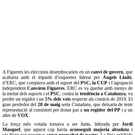
A Figueres les eleccions desembocarien en un
canvi de govern
, que
acabaria amb el tripartit d’esquerres liderat per
Àngels Lladó
,
d’ERC, que comptava amb el suport del
PSC, la CUP
i l’agrupació
independent
Canviem Figueres
. ERC es va quedar amb menys de
la meitat dels suports i el
PSC
, contra la
tendència a Catalunya
, va
perdre un regidor i un
5% dels vots
respecte als comicis de 2019. El
gran perdedor del
28 de maig
seria Ciutadans, que deixaria de tenir
representació al consistori per donar pas a
un regidor del PP
i a un
altre de
VOX
.
La força més votada tornava a ser Junts, liderada per
Jordi
Masquef
, que aquest cop havia
aconseguit majoria absoluta
i
via lliure per governar,
sense necessitat de pactes
. La línia exhibida