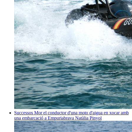
Successos
Mor el conductor d'una moto d'aigua en xocar amb
una embarcació a Empuriabrava
Natàlia Pinyol