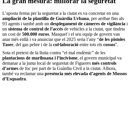
La gran mesura: millorar la seguretat
L’aposta ferma per la seguretat a la ciutat es va concretar en una
ampliació de la plantilla de Guàrdia Urbana
, per arribar fins als
93 agents i també amb un
desplegament de càmeres de vigilància
i
un
sistema de control de l’accés
de vehicles a la ciutat, que tindria
un cost de
500.000 euros
. Masquef i el seu equip de govern van
anar més enllà i va anunciar que el 2025 seria l’any “
de les pistoles
Taser
, del gas pebre i de la
col·laboració
entre tots els
cossos
".
Sota el pretext de la lluita contra “el mal endèmic” de les
plantacions de marihuana i l’incivisme
, el govern municipal va
demanar a la junta local de seguretat de Figueres
més controls
d’armes
de foc per part de la Guàrdia Civil a la ciutat. Alhora,
també va reclamar una
presència més elevada d’agents de Mossos
d’Esquadra
.