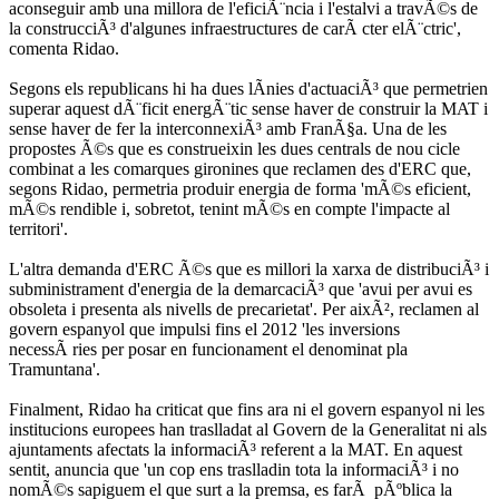
aconseguir amb una millora de l'eficiÃ¨ncia i l'estalvi a travÃ©s de
la construcciÃ³ d'algunes infraestructures de carÃ cter elÃ¨ctric',
comenta Ridao.
Segons els republicans hi ha dues lÃ­nies d'actuaciÃ³ que permetrien
superar aquest dÃ¨ficit energÃ¨tic sense haver de construir la MAT i
sense haver de fer la interconnexiÃ³ amb FranÃ§a. Una de les
propostes Ã©s que es construeixin les dues centrals de nou cicle
combinat a les comarques gironines que reclamen des d'ERC que,
segons Ridao, permetria produir energia de forma 'mÃ©s eficient,
mÃ©s rendible i, sobretot, tenint mÃ©s en compte l'impacte al
territori'.
L'altra demanda d'ERC Ã©s que es millori la xarxa de distribuciÃ³ i
subministrament d'energia de la demarcaciÃ³ que 'avui per avui es
obsoleta i presenta als nivells de precarietat'. Per aixÃ², reclamen al
govern espanyol que impulsi fins el 2012 'les inversions
necessÃ ries per posar en funcionament el denominat pla
Tramuntana'.
Finalment, Ridao ha criticat que fins ara ni el govern espanyol ni les
institucions europees han traslladat al Govern de la Generalitat ni als
ajuntaments afectats la informaciÃ³ referent a la MAT. En aquest
sentit, anuncia que 'un cop ens traslladin tota la informaciÃ³ i no
nomÃ©s sapiguem el que surt a la premsa, es farÃ pÃºblica la