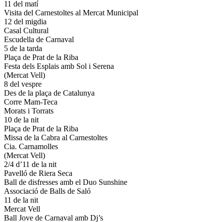
11 del matí
Visita del Carnestoltes al Mercat Municipal
12 del migdia
Casal Cultural
Escudella de Carnaval
5 de la tarda
Plaça de Prat de la Riba
Festa dels Esplais amb Sol i Serena
(Mercat Vell)
8 del vespre
Des de la plaça de Catalunya
Corre Mam-Teca
Morats i Torrats
10 de la nit
Plaça de Prat de la Riba
Missa de la Cabra al Carnestoltes
Cia. Carnamolles
(Mercat Vell)
2/4 d’11 de la nit
Pavelló de Riera Seca
Ball de disfresses amb el Duo Sunshine
Associació de Balls de Saló
11 de la nit
Mercat Vell
Ball Jove de Carnaval amb Dj’s