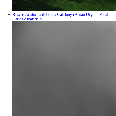
Boscos
Anatomia del foc a Catalunya
Arnau Urgell i Vidal |
Carlos Albaladejo