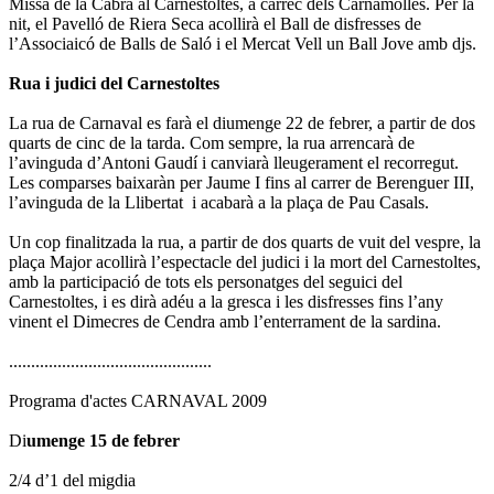
Missa de la Cabra al Carnestoltes, a càrrec dels Carnamolles. Per la
nit, el Pavelló de Riera Seca acollirà el Ball de disfresses de
l’Associaicó de Balls de Saló i el Mercat Vell un Ball Jove amb djs.
Rua i judici del Carnestoltes
La rua de Carnaval es farà el diumenge 22 de febrer, a partir de dos
quarts de cinc de la tarda. Com sempre, la rua arrencarà de
l’avinguda d’Antoni Gaudí i canviarà lleugerament el recorregut.
Les comparses baixaràn per Jaume I fins al carrer de Berenguer III,
l’avinguda de la Llibertat i acabarà a la plaça de Pau Casals.
Un cop finalitzada la rua, a partir de dos quarts de vuit del vespre, la
plaça Major acollirà l’espectacle del judici i la mort del Carnestoltes,
amb la participació de tots els personatges del seguici del
Carnestoltes, i es dirà adéu a la gresca i les disfresses fins l’any
vinent el Dimecres de Cendra amb l’enterrament de la sardina.
..............................................
Programa d'actes CARNAVAL 2009
Di
umenge 15 de febrer
2/4 d’1 del migdia