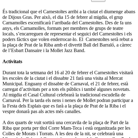
És tradicional que el Carnestoltes arribi a la ciutat el diumenge abans
de Dijous Gras. Per això, el dia 15 de febrer al migdia, el grup
Carnamolles escenificarà l’arribada del Carnestoltes. Des de fa uns
anys, els Carnamolles, formats per membres de grups de teatre
locals, s’encarreguen de representar el seguici del Carnestoltes i els
poders fàctics que volen enderrocar-lo. El Carnestoltes serà rebut a
la plaça de Prat de la Riba amb el divertit Ball del Barraló, a càrrec
de l’Esbart Dansaire i la Mollet Jazz Band.
Activitats
Durant tota la setmana del 16 al 20 de febrer el Carnestoltes visitarà
les escoles de la ciutat i el dissabte 21 farà una visita al Mercat
Municipal. Enguany el dissabte de Carnaval, el 21 de febrer, està
carregat d’activitats per a tots els públics i també algunes novetats.
Al migdia el Casal Cultural celebrarà la tradicional escudella de
Carnaval. Per la tarda els nens i nenes de Mollet podran participar a
la Festa dels Esplais que es farà a la plaça de Prat de la Riba i el
vespre donarà pas als actes més canalles.
A dos quarts de vuit sortirà una cercavila de la plaça de Part de la
Riba que porta per títol Corre Mam-Teca i està organitzada per les
Colles de Morats i Torrats. A les deu de la nit, se celebrarà una