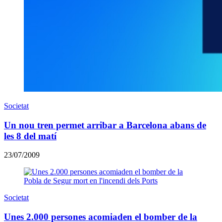
Societat
Un nou tren permet arribar a Barcelona abans de
les 8 del matí
23/07/2009
Societat
Unes 2.000 persones acomiaden el bomber de la