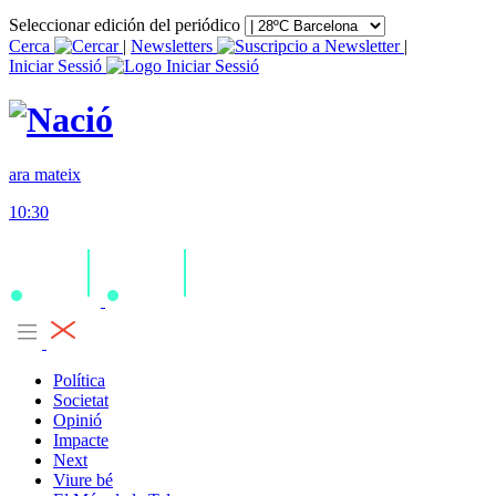
Seleccionar edición del periódico
Cerca
|
Newsletters
|
Iniciar Sessió
ara mateix
10:30
Política
Societat
Opinió
Impacte
Next
Viure bé