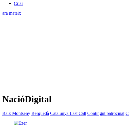
Criar
ara mateix
NacióDigital
Baix Montseny
Berguedà
Catalunya Last Call
Contingut patrocinat
C