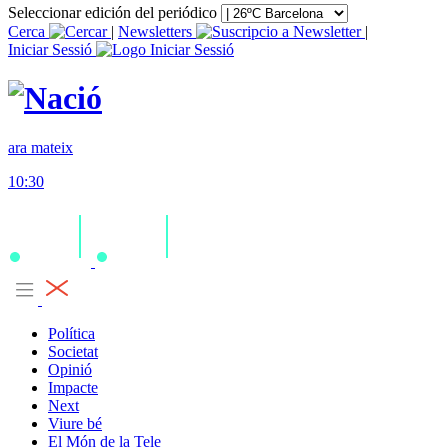
Seleccionar edición del periódico
Cerca
|
Newsletters
|
Iniciar Sessió
ara mateix
10:30
Política
Societat
Opinió
Impacte
Next
Viure bé
El Món de la Tele