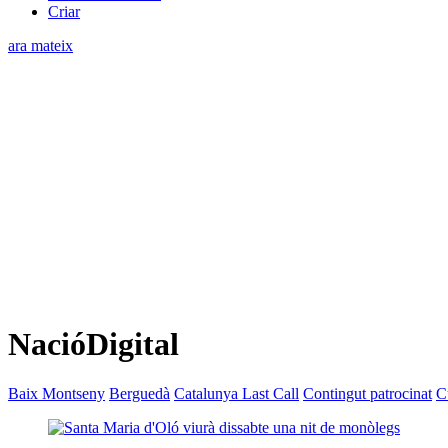
Criar
ara mateix
NacióDigital
Baix Montseny
Berguedà
Catalunya Last Call
Contingut patrocinat
C