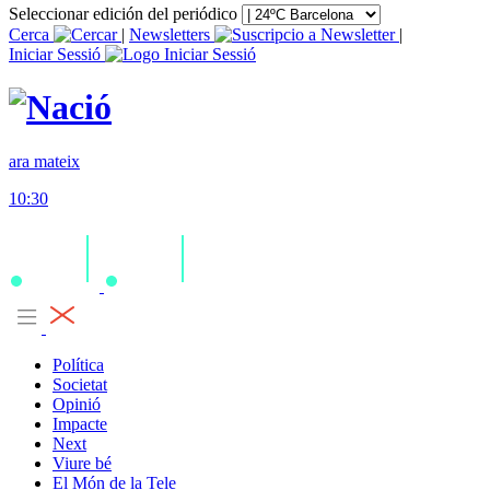
Seleccionar edición del periódico
Cerca
|
Newsletters
|
Iniciar Sessió
ara mateix
10:30
Política
Societat
Opinió
Impacte
Next
Viure bé
El Món de la Tele