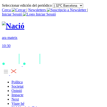
Seleccionar edición del periódico
Cerca
|
Newsletters
|
Iniciar Sessió
ara mateix
10:30
Política
Societat
Opinió
Impacte
Next
Viure bé