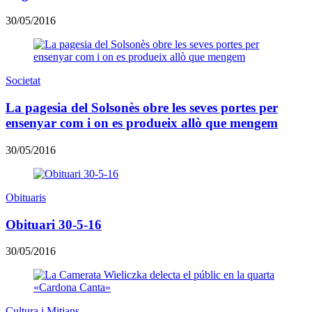
30/05/2016
Societat
La pagesia del Solsonès obre les seves portes per
ensenyar com i on es produeix allò que mengem
30/05/2016
Obituaris
Obituari 30-5-16
30/05/2016
Cultura i Mitjans