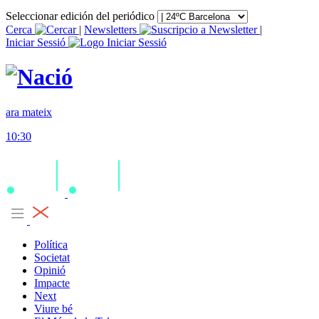
Seleccionar edición del periódico
Cerca
|
Newsletters
|
Iniciar Sessió
ara mateix
10:30
Política
Societat
Opinió
Impacte
Next
Viure bé