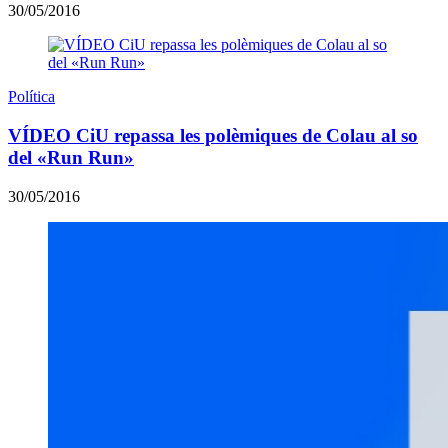
30/05/2016
Política
VÍDEO CiU repassa les polèmiques de Colau al so
del «Run Run»
30/05/2016