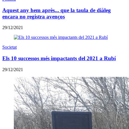
Aquest any hem après... que la taula de diàleg
encara no registra avenços
29/12/2021
Societat
Els 10 successos més impactants del 2021 a Rubí
29/12/2021