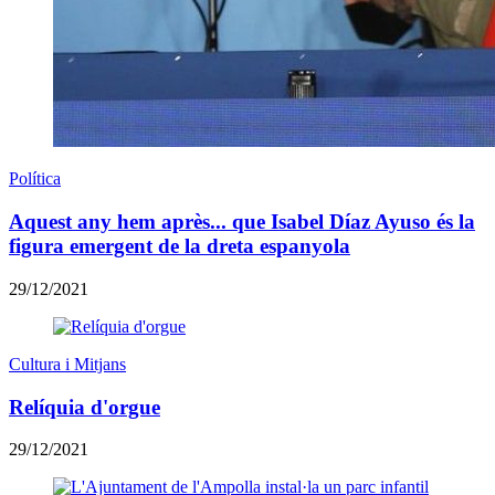
Política
Aquest any hem après... que Isabel Díaz Ayuso és la
figura emergent de la dreta espanyola
29/12/2021
Cultura i Mitjans
Relíquia d'orgue
29/12/2021