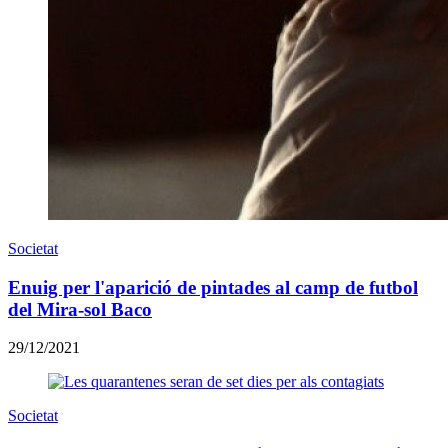
Societat
Enuig per l'aparició de pintades al camp de futbol
del Mira-sol Baco
29/12/2021
Societat