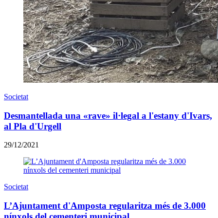
Societat
Desmantellada una «rave» il·legal a l'estany d'Ivars,
al Pla d'Urgell
29/12/2021
Societat
L’Ajuntament d'Amposta regularitza més de 3.000
nínxols del cementeri municipal