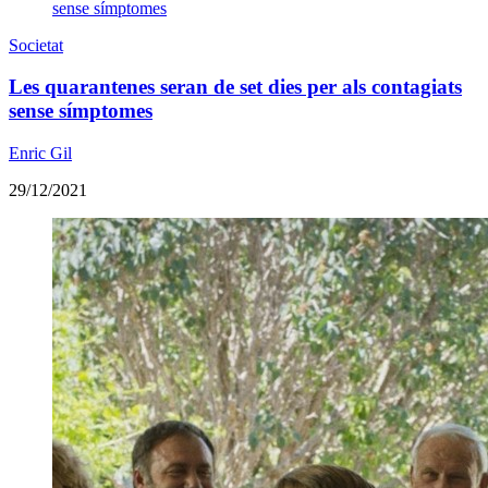
Societat
Les quarantenes seran de set dies per als contagiats
sense símptomes
Enric Gil
29/12/2021