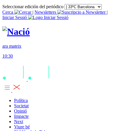
Seleccionar edición del periódico
Cerca
|
Newsletters
|
Iniciar Sessió
ara mateix
10:30
Política
Societat
Opinió
Impacte
Next
Viure bé