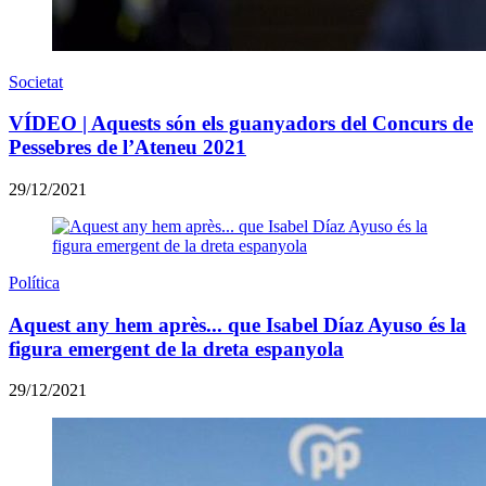
Societat
VÍDEO | Aquests són els guanyadors del Concurs de
Pessebres de l’Ateneu 2021
29/12/2021
Política
Aquest any hem après... que Isabel Díaz Ayuso és la
figura emergent de la dreta espanyola
29/12/2021