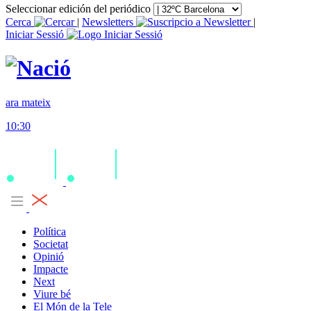
Seleccionar edición del periódico
Cerca
|
Newsletters
|
Iniciar Sessió
ara mateix
10:30
Política
Societat
Opinió
Impacte
Next
Viure bé
El Món de la Tele