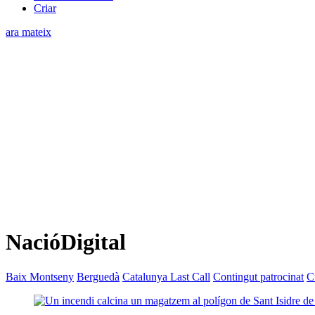
Criar
ara mateix
NacióDigital
Baix Montseny
Berguedà
Catalunya Last Call
Contingut patrocinat
C