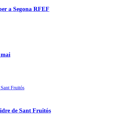
s per a Segona RFEF
 mai
idre de Sant Fruitós