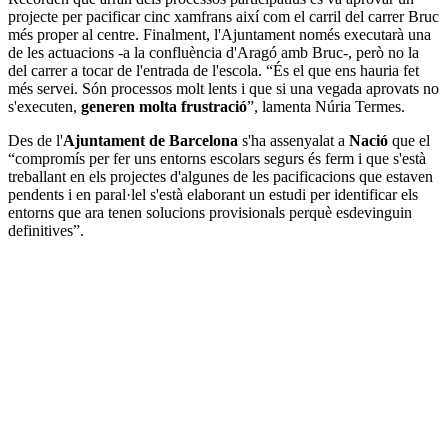
projecte per pacificar cinc xamfrans així com el carril del carrer Bruc
més proper al centre. Finalment, l'Ajuntament només executarà una
de les actuacions -a la confluència d'Aragó amb Bruc-, però no la
del carrer a tocar de l'entrada de l'escola. “És el que ens hauria fet
més servei. Són processos molt lents i que si una vegada aprovats no
s'executen,
generen molta frustració
”, lamenta Núria Termes.
Des de l'
Ajuntament de Barcelona
s'ha assenyalat a
Nació
que el
“compromís per fer uns entorns escolars segurs és ferm i que s'està
treballant en els projectes d'algunes de les pacificacions que estaven
pendents i en paral·lel s'està elaborant un estudi per identificar els
entorns que ara tenen solucions provisionals perquè esdevinguin
definitives”.