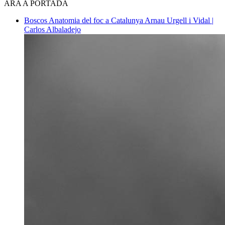
ARA A PORTADA
Boscos
Anatomia del foc a Catalunya
Arnau Urgell i Vidal |
Carlos Albaladejo